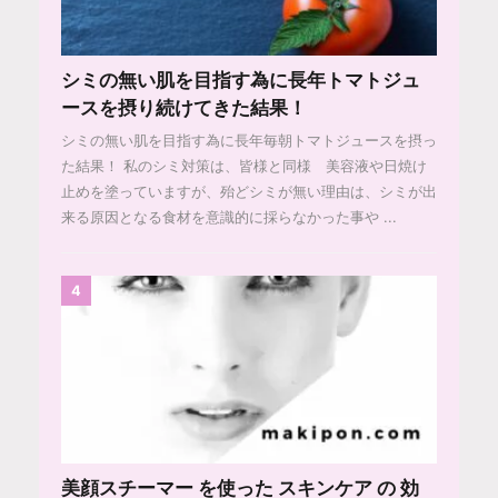
シミの無い肌を目指す為に長年トマトジュ
ースを摂り続けてきた結果！
シミの無い肌を目指す為に長年毎朝トマトジュースを摂っ
た結果！ 私のシミ対策は、皆様と同様 美容液や日焼け
止めを塗っていますが、殆どシミが無い理由は、シミが出
来る原因となる食材を意識的に採らなかった事や ...
4
美顔スチーマー を使った スキンケア の 効