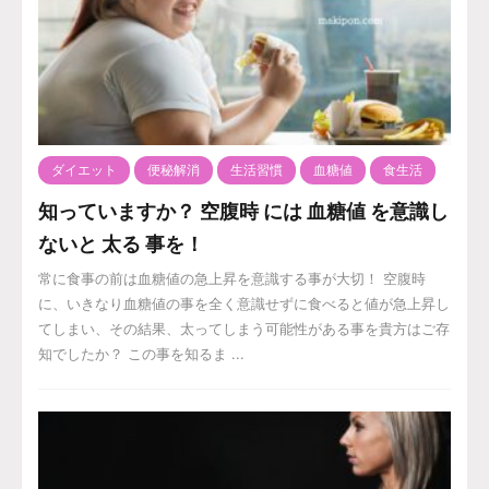
ダイエット
便秘解消
生活習慣
血糖値
食生活
知っていますか？ 空腹時 には 血糖値 を意識し
ないと 太る 事を！
常に食事の前は血糖値の急上昇を意識する事が大切！ 空腹時
に、いきなり血糖値の事を全く意識せずに食べると値が急上昇し
てしまい、その結果、太ってしまう可能性がある事を貴方はご存
知でしたか？ この事を知るま ...