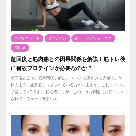
サプリ＆フード
プロテイン
筋トレ＆フィットネス
超回復
超回復と筋肉痛との因果関係を解説！筋トレ後
に何故プロテインが必要なのか？
超回復と筋肉の因果関係を解説 よくジムで見かける光景で、毎
日のように全身筋トレをされている方がいますが、これはハッキ
リ言ってNGです。 初心者の方が、このような間違った筋トレを
されているケースが多いん ...