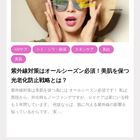
UVケア
シミ・シワ・保湿
スキンケア
美白
美肌
紫外線対策はオールシーズン必須！美肌を保つ
光老化防止戦略とは？
紫外線対策は美肌を保つ為には オールシーズン必須です！ 私は
普段から、外出時もノーファンデですが、ＵＶケアは家にいる時
も１年間しています。 何故ならば、肌に与える紫外線の影響を
知っているからです。 実 ...