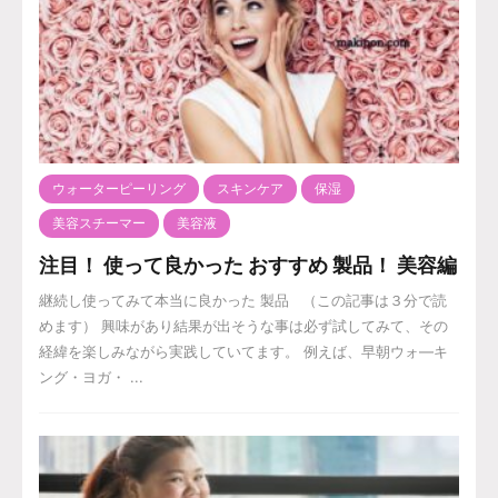
ウォーターピーリング
スキンケア
保湿
美容スチーマー
美容液
注目！ 使って良かった おすすめ 製品！ 美容編
継続し使ってみて本当に良かった 製品 （この記事は３分で読
めます） 興味があり結果が出そうな事は必ず試してみて、その
経緯を楽しみながら実践していてます。 例えば、早朝ウォ―キ
ング・ヨガ・ ...