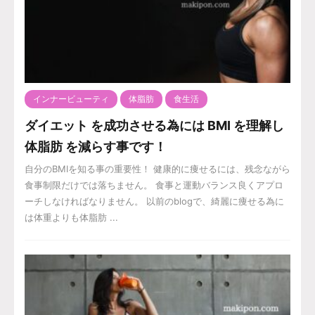
インナービューティ
体脂肪
食生活
ダイエット を成功させる為には BMI を理解し
体脂肪 を減らす事です！
自分のBMIを知る事の重要性！ 健康的に痩せるには、残念ながら
食事制限だけでは落ちません。 食事と運動バランス良くアプロ
ーチしなければなりません。 以前のblogで、綺麗に痩せる為に
は体重よりも体脂肪 ...