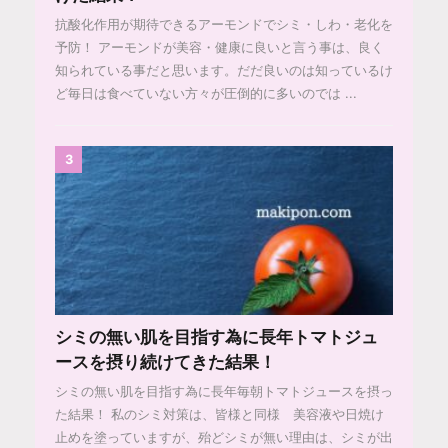
抗酸化作用が期待できるアーモンドでシミ・しわ・老化を
予防！ アーモンドが美容・健康に良いと言う事は、良く
知られている事だと思います。だだ良いのは知っているけ
ど毎日は食べていない方々が圧倒的に多いのでは ...
3
シミの無い肌を目指す為に長年トマトジュ
ースを摂り続けてきた結果！
シミの無い肌を目指す為に長年毎朝トマトジュースを摂っ
た結果！ 私のシミ対策は、皆様と同様 美容液や日焼け
止めを塗っていますが、殆どシミが無い理由は、シミが出