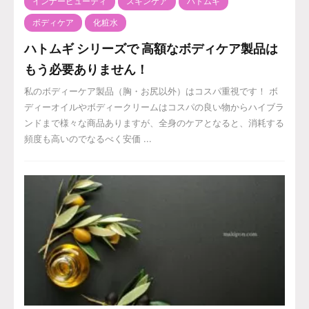
インナービューティ
スキンケア
ハトムギ
ボディケア
化粧水
ハトムギ シリーズで 高額なボディケア製品は
もう必要ありません！
私のボディーケア製品（胸・お尻以外）はコスパ重視です！ ボ
ディーオイルやボディークリームはコスパの良い物からハイブラ
ンドまで様々な商品ありますが、全身のケアとなると、消耗する
頻度も高いのでなるべく安価 ...