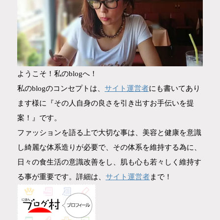
ようこそ！私のblogへ！
サイト運営者
私のblogのコンセプトは、
にも書いてあり
ます様に『その人自身の良さを引き出すお手伝いを提
案！』です。
ファッションを語る上で大切な事は、美容と健康を意識
し綺麗な体系造りが必要で、その体系を維持する為に、
日々の食生活の意識改善をし、肌も心も若々しく維持す
サイト運営者
る事が重要です。詳細は、
まで！