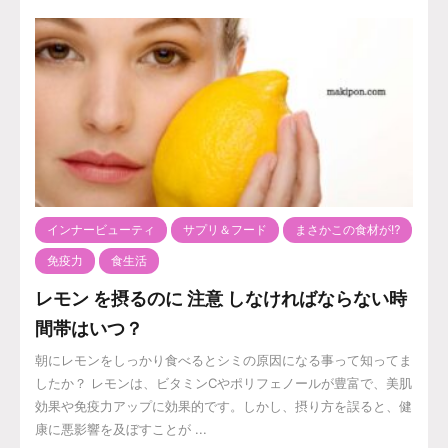
インナービューティ
サプリ＆フード
まさかこの食材が⁉️
免疫力
食生活
レモン を摂るのに 注意 しなければならない時
間帯はいつ？
朝にレモンをしっかり食べるとシミの原因になる事って知ってま
したか？ レモンは、ビタミンCやポリフェノールが豊富で、美肌
効果や免疫力アップに効果的です。しかし、摂り方を誤ると、健
康に悪影響を及ぼすことが ...