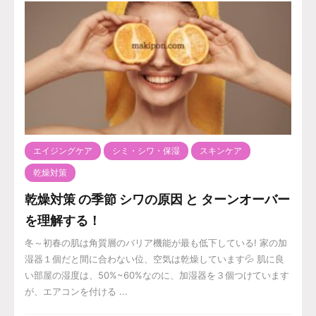
エイジングケア
シミ・シワ・保湿
スキンケア
乾燥対策
乾燥対策 の季節 シワの原因 と ターンオーバー
を理解する！
冬～初春の肌は角質層のバリア機能が最も低下している! 家の加
湿器１個だと間に合わない位、空気は乾燥しています💦 肌に良
い部屋の湿度は、50%~60%なのに、加湿器を３個つけています
が、エアコンを付ける ...