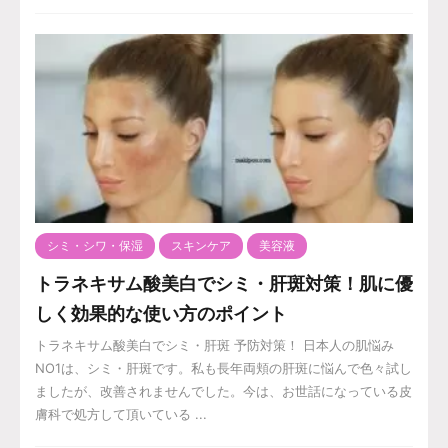
シミ・シワ・保湿
スキンケア
美容液
トラネキサム酸美白でシミ・肝斑対策！肌に優
しく効果的な使い方のポイント
トラネキサム酸美白でシミ・肝斑 予防対策！ 日本人の肌悩み
NO1は、シミ・肝斑です。私も長年両頬の肝斑に悩んで色々試し
ましたが、改善されませんでした。今は、お世話になっている皮
膚科で処方して頂いている ...