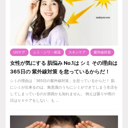
UVケア
シミ・シワ・保湿
スキンケア
紫外線対策
女性が気にする 肌悩み No.1は シミ その理由は
365日の 紫外線対策 を怠っているからだ！
シミの理由は「365日の紫外線対策」を怠っているからだ！ 肌
にシミが出来るのは、無意識のうちにシミができてしまう生活を
してしまっているのが原因かも知れません。 例えば曇りや雨の
日はＵＶケアをしない、も ...