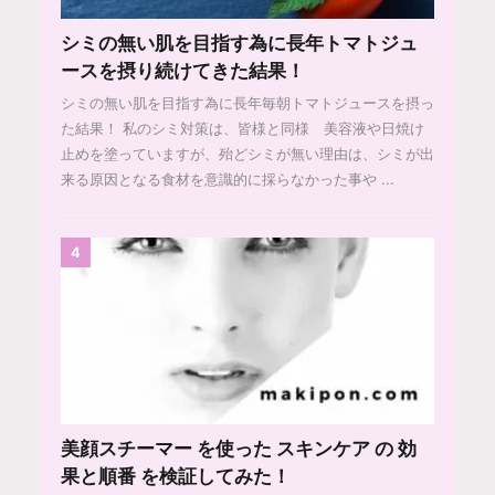
シミの無い肌を目指す為に長年トマトジュ
ースを摂り続けてきた結果！
シミの無い肌を目指す為に長年毎朝トマトジュースを摂っ
た結果！ 私のシミ対策は、皆様と同様 美容液や日焼け
止めを塗っていますが、殆どシミが無い理由は、シミが出
来る原因となる食材を意識的に採らなかった事や ...
4
美顔スチーマー を使った スキンケア の 効
果と順番 を検証してみた！