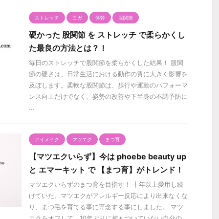
ストレッチ
ヨガ
体幹
股関節
硬かった 股関節 を ストレッチ で柔らかくし
た最良の方法とは？！
毎日のストレッチで股関節を柔らかくした結果！ 股関
節の硬さは、日常生活における動作の質に大きく影響を
及ぼします。柔軟な股関節は、歩行や運動のパフォーマ
ンス向上だけでなく、姿勢の改善や下半身の不調予防に
...
アイメイク
マツエク
まつ育
【マツエクいらず】今は phoebe beauty up
と エマーキット で 【まつ育】がトレンド！
マツエクいらずのまつ育を目指す！ 十年以上愛用し続
けていた、マツエクがアレルギー反応により出来なくな
り、まつ毛を育てる事に専念する事にしました。 マツ
エクをオフして、10年ぶりに何もついていない自分の