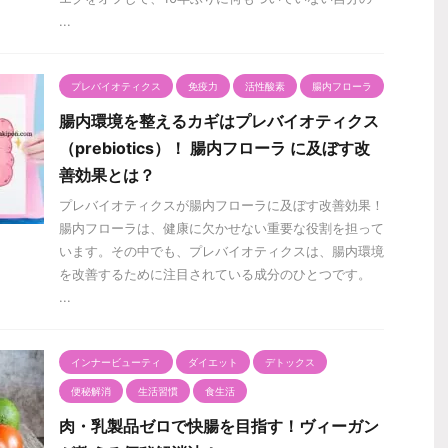
...
プレバイオティクス
免疫力
活性酸素
腸内フローラ
腸内環境を整えるカギはプレバイオティクス
（prebiotics）！ 腸内フローラ に及ぼす改
善効果とは？
プレバイオティクスが腸内フローラに及ぼす改善効果！
腸内フローラは、健康に欠かせない重要な役割を担って
います。その中でも、プレバイオティクスは、腸内環境
を改善するために注目されている成分のひとつです。
...
インナービューティ
ダイエット
デトックス
便秘解消
生活習慣
食生活
肉・乳製品ゼロで快腸を目指す！ヴィーガン