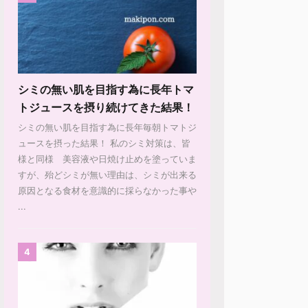
シミの無い肌を目指す為に長年トマ
トジュースを摂り続けてきた結果！
シミの無い肌を目指す為に長年毎朝トマトジ
ュースを摂った結果！ 私のシミ対策は、皆
様と同様 美容液や日焼け止めを塗っていま
すが、殆どシミが無い理由は、シミが出来る
原因となる食材を意識的に採らなかった事や
...
4