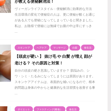
が教える便秘解消法！
ヴィーガンライフスタイル：便秘解消に効果的な方法
生活環境の変化で便秘症の人は、更に便秘が酷くお通じ
がある人でも便秘になってしまっていると聞きました。
私は、お陰様で便秘には無縁でお腹の中は常にすっき
...
スキンケア
ヘアケア
マッサージ
白髪
食生活
【頭皮が硬い 】 抜け毛 や 白髪 が増え 顔が
老ける？ その原因と対策！
自分の頭皮の硬さ意識していますか？ 肌悩みの、シ
ワ・シミ・たるみになってしまうには原因があります。
スキンケアアイテムは、表面的な補いになるので、根本
的問題は身体の中からと健康的な生活習慣を改善する事
...
ダイエット
ファスティング{断食）
食生活