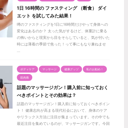
1日 16時間の ファスティング （断食） ダイ
エット を試してみた結果！
噂のファスティングを1日に16時間だけやって身体への
変化はあるのか？ 太った気がするけど、体重計に乗る
の怖いからと現実から目をそらしていると、気が付いた
時には薄着の季節で焦った！って事にもなり兼ねませ
...
ボディケア
マッサージ
健康グッヅ
私のお勧め！
筋肉痛
話題のマッサージガン！購入前に知っておく
べきポイントとその効果は？
話題のマッサージガン！購入前に知っておくべきポイン
ト！ 健康志向が高まる現代社会において、身体のケア
やリラックス方法に注目が集まっています。その中でも
最近注目を集めているのが、マッサージガンです。今回