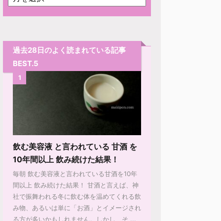
過去28日のよく読まれている記事
BEST.5
1
飲む美容液 と言われている 甘酒 を
10年間以上 飲み続けた結果！
毎朝 飲む美容液と言われている甘酒を10年
間以上 飲み続けた結果！ 甘酒と言えば、神
社で振舞われる冬に飲む体を温めてくれる飲
み物、あるいは単に「お酒」とイメージされ
る方が多いかもしれません。しかし、そ ...