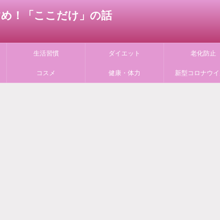
すすめ！「ここだけ」の話
生活習慣
ダイエット
老化防止
コスメ
健康・体力
新型コロナウイ