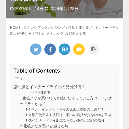
2021年8月14日
2024年2月28日
HOME
>
スキンケア
>
クレンジング
>
必見！ 脂性肌 と インナードライ
肌 の見分け方！正しい スキンケア の 傾向と対策
Table of Contents
脂性肌とインナードライ肌の見分け方！
サイト運営者
1.化粧ノリが悪いなぁと感じたりしている方は、インナ
ードライかも？
1-1.何と！インナードライの原因は洗顔のし過ぎ？
1-2.毎日使用する洗顔は、肌への負担が少ない物を選ぶ
1-3.インナードライ肌にならない為の、洗顔の成分
2.化粧ノリが悪いと感じる時！