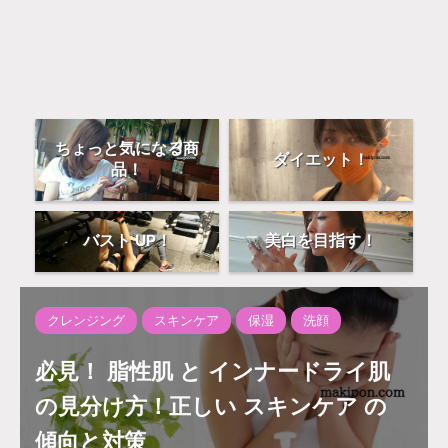
ちょっと気になる商
ダイエット！
品！
バスト UP！
美白を目指す！
クレンジング
スキンケア
保湿
洗顔
必見！ 脂性肌 と インナードライ肌
の見分け方！正しい スキンケア の
傾向と対策