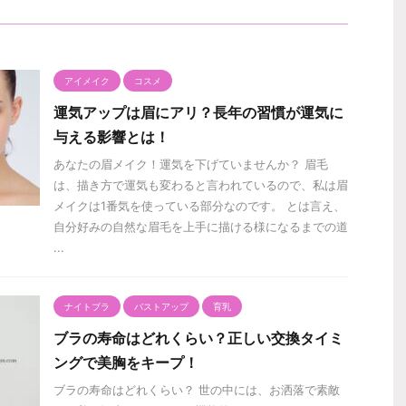
アイメイク
コスメ
運気アップは眉にアリ？長年の習慣が運気に
与える影響とは！
あなたの眉メイク！運気を下げていませんか？ 眉毛
は、描き方で運気も変わると言われているので、私は眉
メイクは1番気を使っている部分なのです。 とは言え、
自分好みの自然な眉毛を上手に描ける様になるまでの道
...
ナイトブラ
バストアップ
育乳
ブラの寿命はどれくらい？正しい交換タイミ
ングで美胸をキープ！
ブラの寿命はどれくらい？ 世の中には、お洒落で素敵