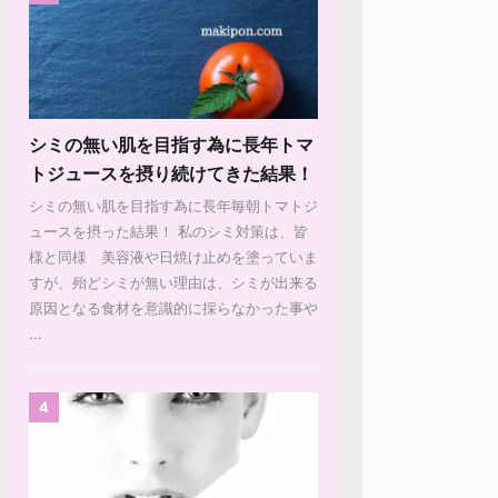
シミの無い肌を目指す為に長年トマ
トジュースを摂り続けてきた結果！
シミの無い肌を目指す為に長年毎朝トマトジ
ュースを摂った結果！ 私のシミ対策は、皆
様と同様 美容液や日焼け止めを塗っていま
すが、殆どシミが無い理由は、シミが出来る
原因となる食材を意識的に採らなかった事や
...
4