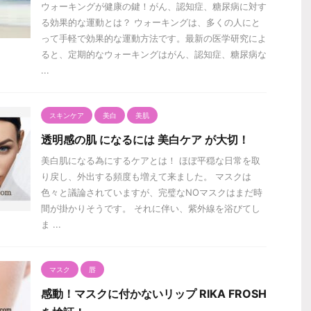
ウォーキングが健康の鍵！がん、認知症、糖尿病に対す
る効果的な運動とは？ ウォーキングは、多くの人にと
って手軽で効果的な運動方法です。最新の医学研究によ
ると、定期的なウォーキングはがん、認知症、糖尿病な
...
スキンケア
美白
美肌
透明感の肌 になるには 美白ケア が大切！
美白肌になる為にするケアとは！ ほぼ平穏な日常を取
り戻し、外出する頻度も増えて来ました。 マスクは
色々と議論されていますが、完璧なNOマスクはまだ時
間が掛かりそうです。 それに伴い、紫外線を浴びてし
ま ...
マスク
唇
感動！マスクに付かないリップ RIKA FROSH