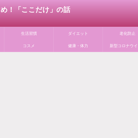
すすめ！「ここだけ」の話
生活習慣
ダイエット
老化防止
コスメ
健康・体力
新型コロナウイ