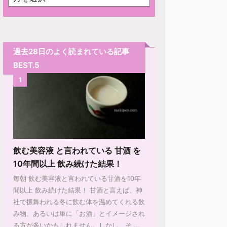
過去28日のよく読まれている記事
BEST.5
1
飲む美容液 と言われている 甘酒 を
10年間以上 飲み続けた結果！
毎朝 飲む美容液と言われている甘酒を10年
間以上 飲み続けた結果！ 甘酒と言えば、神
社で振舞われる冬に飲む体を温めてくれる飲
み物、あるいは単に「お酒」とイメージされ
る方が多いかもしれません。しかし、そ ...