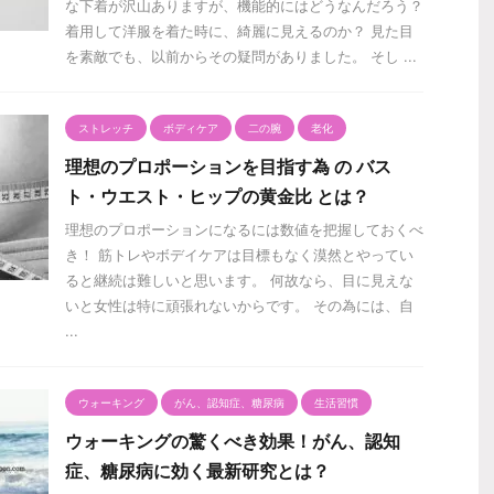
な下着が沢山ありますが、機能的にはどうなんだろう？
着用して洋服を着た時に、綺麗に見えるのか？ 見た目
を素敵でも、以前からその疑問がありました。 そし ...
ストレッチ
ボディケア
二の腕
老化
理想のプロポーションを目指す為 の バス
ト・ウエスト・ヒップの黄金比 とは？
理想のプロポーションになるには数値を把握しておくべ
き！ 筋トレやボデイケアは目標もなく漠然とやってい
ると継続は難しいと思います。 何故なら、目に見えな
いと女性は特に頑張れないからです。 その為には、自
...
ウォーキング
がん、認知症、糖尿病
生活習慣
ウォーキングの驚くべき効果！がん、認知
症、糖尿病に効く最新研究とは？