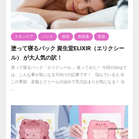
スキンケア
パック
保湿
美容液
美肌
塗って寝るパック 資生堂ELIXIR（エリクシー
ル） が大人気の訳！
塗って寝るパック「エリクシール 」使ってみた！ 今回のblogで
は、こんな事が気になる方向けの記事です！ 悩んでいる人 Q.
この季節、皮脂とクリームの油分で毛穴詰まりが気になる！ Q.
...