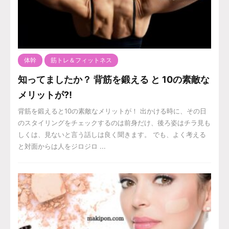
体幹
筋トレ＆フィットネス
知ってましたか？ 背筋を鍛える と 10の素敵な
メリットが⁈
背筋を鍛えると10の素敵なメリットが！ 出かける時に、その日
のスタイリングをチェックするのは前身だけ、後ろ姿はチラ見も
しくは、見ないと言う話しは良く聞きます。 でも、よく考える
と対面からは人をジロジロ ...