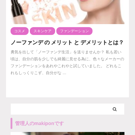
コスメ
スキンケア
ファンデーション
ノーファンデ の メリット と デメリットとは？
勇気を出して「ノーファンデ生活」を送りませんか？ 私も若い
頃は、自分の肌を少しでも綺麗に見せる為に、色々なメーカーの
ファンデーションをあれやこれやと試していました。 どれもこ
れもしっくりこず、自分がな ...
管理人のmakiponです