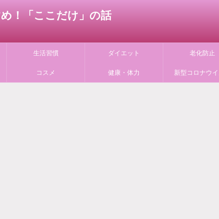
すすめ！「ここだけ」の話
生活習慣
ダイエット
老化防止
コスメ
健康・体力
新型コロナウイ