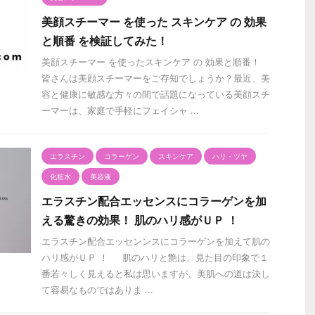
美顔スチーマー を使った スキンケア の 効果
と順番 を検証してみた！
美顔スチーマー を使ったスキンケア の 効果と順番！
皆さんは美顔スチーマーをご存知でしょうか？最近、美
容と健康に敏感な方々の間で話題になっている美顔スチ
ーマーは、家庭で手軽にフェイシャ ...
エラスチン
コラーゲン
スキンケア
ハリ・ツヤ
化粧水
美容液
エラスチン配合エッセンスにコラーゲンを加
える驚きの効果！ 肌のハリ感がＵＰ ！
エラスチン配合エッセンンスにコラーゲンを加えて肌の
ハリ感がＵＰ ！ 肌のハリと艶は、見た目の印象で１
番若々しく見えると私は思いますが、美肌への道は決し
て容易なものではありま ...