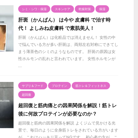
シミ・シワ・保湿
スキンケア
乾燥対策
保湿
肝斑（かんぱん） は今や 皮膚科 で治す時
代！ よしみね皮膚科 で素肌美人！
肝斑（かんぱん）は化粧品では消えません！ 女性の中
で悩んでいる方が多い肝斑は、両頬左右対称にできてし
まう薄茶色のシミのようなものです。 肝斑の原因は女
性ホルモンの乱れと言われています。 女性ホルモンが
...
サプリ＆フード
プロテイン
筋トレ＆フィットネス
超回復
超回復と筋肉痛との因果関係を解説！筋トレ
後に何故プロテインが必要なのか？
超回復と筋肉の因果関係を解説 よくジムで見かける光
景で、毎日のように全身筋トレをされている方がいます
が、これはハッキリ言ってNGです。 初心者の方が、こ