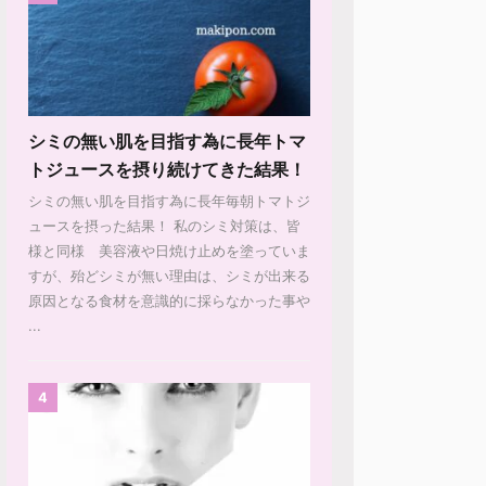
シミの無い肌を目指す為に長年トマ
トジュースを摂り続けてきた結果！
シミの無い肌を目指す為に長年毎朝トマトジ
ュースを摂った結果！ 私のシミ対策は、皆
様と同様 美容液や日焼け止めを塗っていま
すが、殆どシミが無い理由は、シミが出来る
原因となる食材を意識的に採らなかった事や
...
4