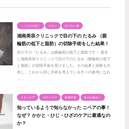
ここだけの話！
サロン
ほうれい線
湘南美容クリニックで目の下の たるみ （眼
輪筋の低下と脂肪）の切除手術をした結果！
目の下の『たるみ』は眼輪筋の低下と脂肪です！ 過去
に湘南美容クリニックで目の下のたるみ（眼輪筋の低下
と脂肪）の切除手術を受けました。その結果と経験を共
有し、これから同じ手術を考えている方々の参考になれ
...
スキンケア
ボディケア
乾燥対策
私のお勧め！
知っているようで知らなかった ニベアの事！
なぜ？ かかと・ひじ・ひざのケアに最適なの
か？