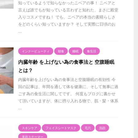
知っているようで知らなかったニベアの事！ ニベアと
言えば誰でもが知っている言わずと知れた、まさに殿堂
入りコスメですね！ でも、ニベアの本当の素晴らしさ
をどのくらい知っていますか？ そして実際に日頃のお
...
インナービューティ
朝食
睡眠
食生活
内臓年齢 を上げない為の食事法と 空腹睡眠
とは？
内臓年齢を上げない為の食事法と空腹睡眠の有効性 今
回の記事は、年間を通して体を健康に、そして無事に過
ごす為の食生活に関してです。 何度もブログに書かせ
て頂いていますが、体に摂り入れる物で、肌・髪・体系
...
スキンケア
フェイスシートマスク
毛穴
洗顔
美容スチーマー