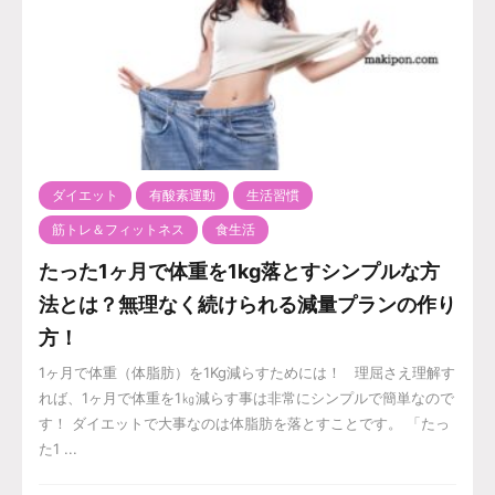
ダイエット
有酸素運動
生活習慣
筋トレ＆フィットネス
食生活
たった1ヶ月で体重を1kg落とすシンプルな方
法とは？無理なく続けられる減量プランの作り
方！
1ヶ月で体重（体脂肪）を1Kg減らすためには！ 理屈さえ理解す
れば、1ヶ月で体重を1㎏減らす事は非常にシンプルで簡単なので
す！ ダイエットで大事なのは体脂肪を落とすことです。 「たっ
た1 ...