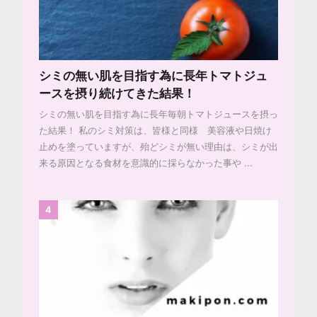
シミの無い肌を目指す為に長年トマトジュ
ースを摂り続けてきた結果！
シミの無い肌を目指す為に長年毎朝トマトジュースを摂っ
た結果！ 私のシミ対策は、皆様と同様 美容液や日焼け
止めを塗っていますが、殆どシミが無い理由は、シミが出
来る原因となる食材を意識的に採らなかった事や ...
4