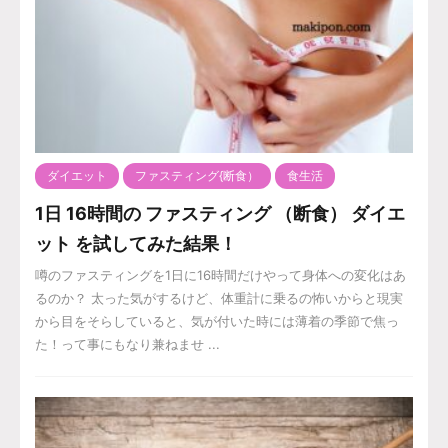
ダイエット
ファスティング{断食）
食生活
1日 16時間の ファスティング （断食） ダイエ
ット を試してみた結果！
噂のファスティングを1日に16時間だけやって身体への変化はあ
るのか？ 太った気がするけど、体重計に乗るの怖いからと現実
から目をそらしていると、気が付いた時には薄着の季節で焦っ
た！って事にもなり兼ねませ ...