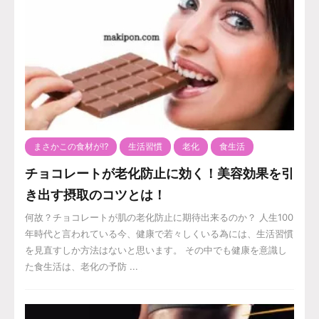
まさかこの食材が⁉️
生活習慣
老化
食生活
チョコレートが老化防止に効く！美容効果を引
き出す摂取のコツとは！
何故？チョコレートが肌の老化防止に期待出来るのか？ 人生100
年時代と言われている今、健康で若々しくいる為には、生活習慣
を見直すしか方法はないと思います。 その中でも健康を意識し
た食生活は、老化の予防 ...