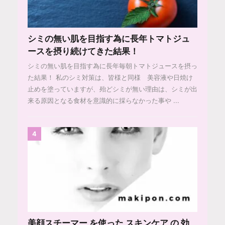
シミの無い肌を目指す為に長年トマトジュ
ースを摂り続けてきた結果！
シミの無い肌を目指す為に長年毎朝トマトジュースを摂っ
た結果！ 私のシミ対策は、皆様と同様 美容液や日焼け
止めを塗っていますが、殆どシミが無い理由は、シミが出
来る原因となる食材を意識的に採らなかった事や ...
4
美顔スチーマー を使った スキンケア の 効