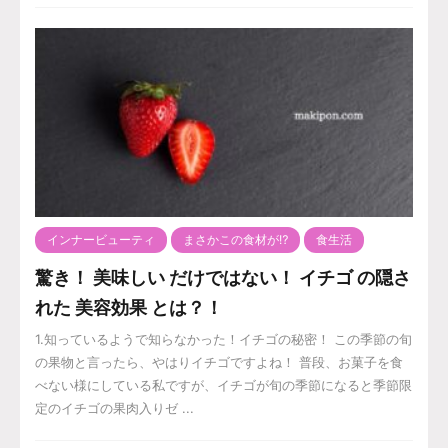
インナービューティ
まさかこの食材が⁉️
食生活
驚き！ 美味しい だけではない！ イチゴ の隠さ
れた 美容効果 とは？！
1.知っているようで知らなかった！イチゴの秘密！ この季節の旬
の果物と言ったら、やはりイチゴですよね！ 普段、お菓子を食
べない様にしている私ですが、イチゴが旬の季節になると季節限
定のイチゴの果肉入りゼ ...