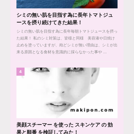
シミの無い肌を目指す為に長年トマトジュ
ースを摂り続けてきた結果！
シミの無い肌を目指す為に長年毎朝トマトジュースを摂っ
た結果！ 私のシミ対策は、皆様と同様 美容液や日焼け
止めを塗っていますが、殆どシミが無い理由は、シミが出
来る原因となる食材を意識的に採らなかった事や ...
4
美顔スチーマー を使った スキンケア の 効
果と順番 を検証してみた！