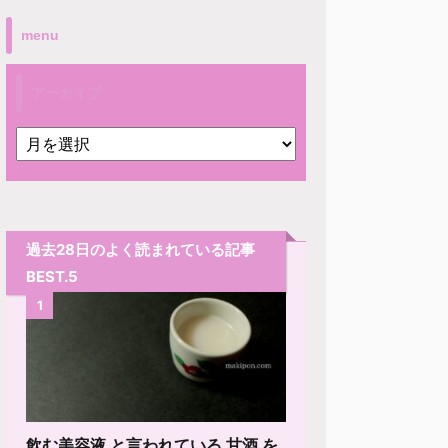
menu
アーカイブ
過去28日のよく読まれている記事
BEST.5
1
飲む美容液 と言われている 甘酒 を