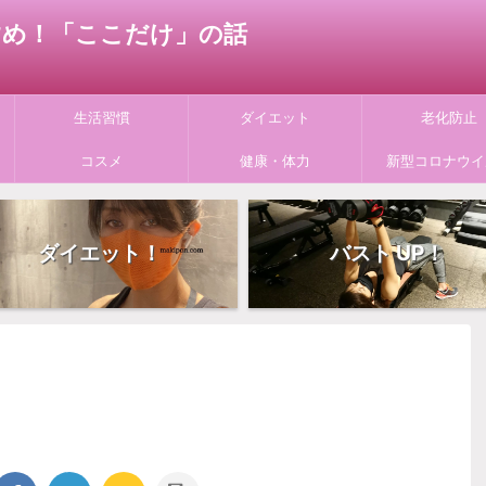
すすめ！「ここだけ」の話
生活習慣
ダイエット
老化防止
コスメ
健康・体力
新型コロナウイ
ダイエット！
バスト UP！