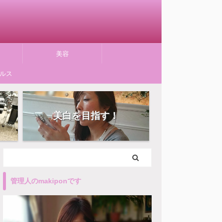
美容
ルス
美白を目指す！
管理人のmakiponです