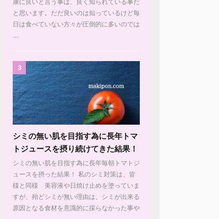
康に良いと言う事は、良く知られている事だ
と思います。だだ良いのは知っているけど毎
日は食べていない方々が圧倒的に多いのでは
...
3
シミの無い肌を目指す為に長年トマ
トジュースを摂り続けてきた結果！
シミの無い肌を目指す為に長年毎朝トマトジ
ュースを摂った結果！ 私のシミ対策は、皆
様と同様 美容液や日焼け止めを塗っていま
すが、殆どシミが無い理由は、シミが出来る
原因となる食材を意識的に採らなかった事や
...