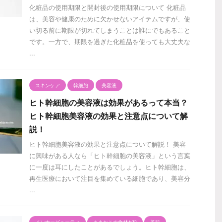
化粧品の使用期限と開封後の使用期限について 化粧品
は、美容や健康のために欠かせないアイテムですが、使
い切る前に期限が切れてしまうことは誰にでもあること
です。一方で、期限を過ぎた化粧品を使っても大丈夫な
...
スキンケア
幹細胞
美容液
ヒト幹細胞の美容液は効果があるって本当？
ヒト幹細胞美容液の効果と注意点について解
説！
ヒト幹細胞美容液の効果と注意点について解説！ 美容
に興味がある人なら「ヒト幹細胞の美容液」という言葉
に一度は耳にしたことがあるでしょう。ヒト幹細胞は、
再生医療において注目を集めている細胞であり、美容分
...
インナービューティ
まさかこの食材が⁉️
美肌