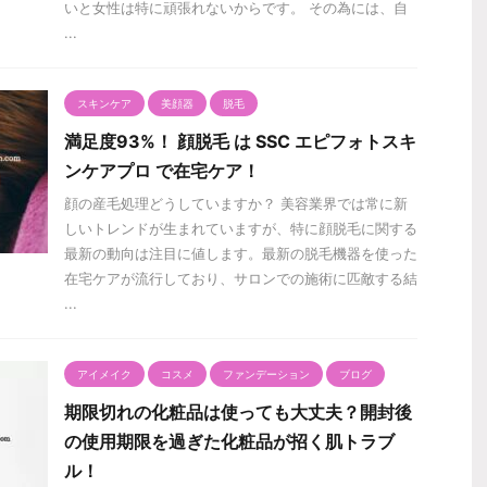
いと女性は特に頑張れないからです。 その為には、自
...
スキンケア
美顔器
脱毛
満足度93%！ 顔脱毛 は SSC エピフォトスキ
ンケアプロ で在宅ケア！
顔の産毛処理どうしていますか？ 美容業界では常に新
しいトレンドが生まれていますが、特に顔脱毛に関する
最新の動向は注目に値します。最新の脱毛機器を使った
在宅ケアが流行しており、サロンでの施術に匹敵する結
...
アイメイク
コスメ
ファンデーション
ブログ
期限切れの化粧品は使っても大丈夫？開封後
の使用期限を過ぎた化粧品が招く肌トラブ
ル！