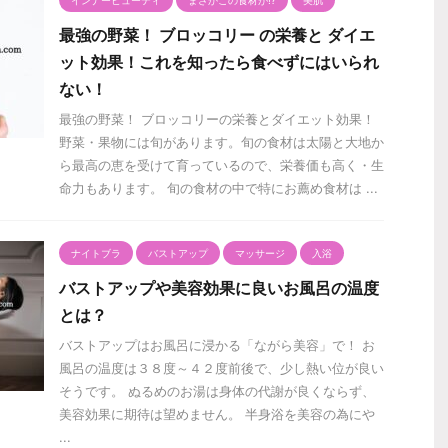
最強の野菜！ ブロッコリー の栄養と ダイエ
ット効果！これを知ったら食べずにはいられ
ない！
最強の野菜！ ブロッコリーの栄養とダイエット効果！
野菜・果物には旬があります。旬の食材は太陽と大地か
ら最高の恵を受けて育っているので、栄養価も高く・生
命力もあります。 旬の食材の中で特にお薦め食材は ...
ナイトブラ
バストアップ
マッサージ
入浴
バストアップや美容効果に良いお風呂の温度
とは？
バストアップはお風呂に浸かる「ながら美容」で！ お
風呂の温度は３８度～４２度前後で、少し熱い位が良い
そうです。 ぬるめのお湯は身体の代謝が良くならず、
美容効果に期待は望めません。 半身浴を美容の為にや
...