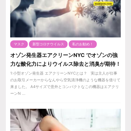
マスク
新型コロナウイルス
私のお勧め！
オゾン発生器エアクリーンNYC でオゾンの強
力な酸化力によりウイルス除去と消臭が期待！
1:小型オゾン発生器 エアクリーンNYCとは？ 実は主人が仕事
のお取引メーカーからなんやら空気清浄機のような機器を借りて
来ました。 A4サイズで意外とコンパクトなこの機器はエアクリ
ーンN ...