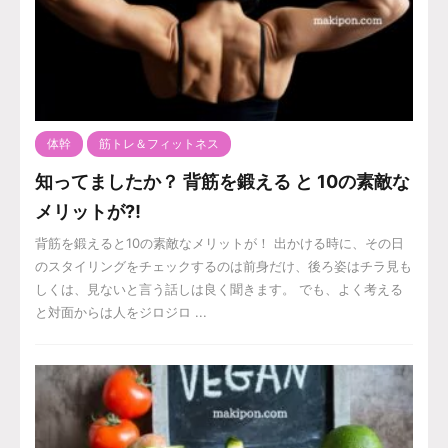
体幹
筋トレ＆フィットネス
知ってましたか？ 背筋を鍛える と 10の素敵な
メリットが⁈
背筋を鍛えると10の素敵なメリットが！ 出かける時に、その日
のスタイリングをチェックするのは前身だけ、後ろ姿はチラ見も
しくは、見ないと言う話しは良く聞きます。 でも、よく考える
と対面からは人をジロジロ ...