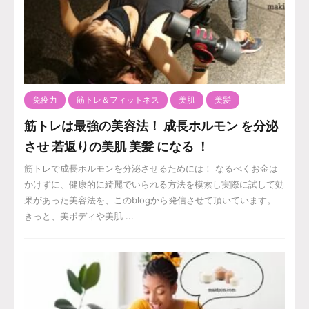
免疫力
筋トレ＆フィットネス
美肌
美髪
筋トレは最強の美容法！ 成長ホルモン を分泌
させ 若返りの美肌 美髪 になる ！
筋トレで成長ホルモンを分泌させるためには！ なるべくお金は
かけずに、健康的に綺麗でいられる方法を模索し実際に試して効
果があった美容法を、このblogから発信させて頂いています。
きっと、美ボディや美肌 ...