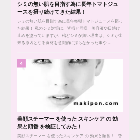
シミの無い肌を目指す為に長年トマトジュ
ースを摂り続けてきた結果！
シミの無い肌を目指す為に長年毎朝トマトジュースを摂っ
た結果！ 私のシミ対策は、皆様と同様 美容液や日焼け
止めを塗っていますが、殆どシミが無い理由は、シミが出
来る原因となる食材を意識的に採らなかった事や ...
4
美顔スチーマー を使った スキンケア の 効
果と順番 を検証してみた！
美顔スチーマー を使ったスキンケア の 効果と順番！ 皆