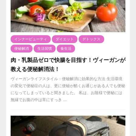
インナービューティ
ダイエット
デトックス
便秘解消
生活習慣
食生活
肉・乳製品ゼロで快腸を目指す！ヴィーガンが
教える便秘解消法！
ヴィーガンライフスタイル：便秘解消に効果的な方法 生活環境
の変化で便秘症の人は、更に便秘が酷くお通じがある人でも便秘
になってしまっていると聞きました。 私は、お陰様で便秘には
無縁でお腹の中は常にすっき ...