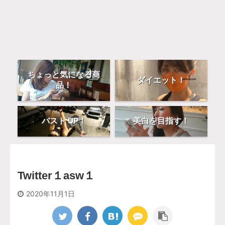
ちょっと気になる商
ダイエット！
品！
バスト UP！
美白を目指す！
Twitter１asw１
2020年11月1日