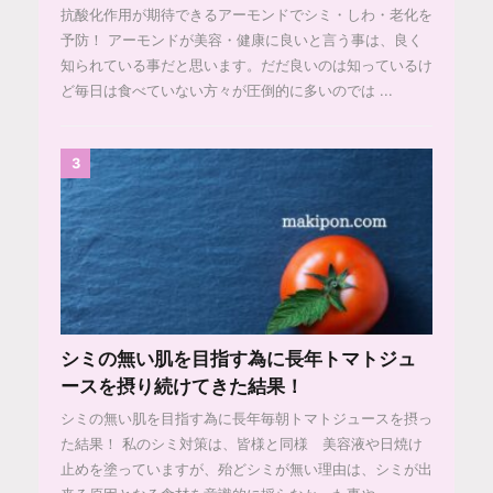
抗酸化作用が期待できるアーモンドでシミ・しわ・老化を
予防！ アーモンドが美容・健康に良いと言う事は、良く
知られている事だと思います。だだ良いのは知っているけ
ど毎日は食べていない方々が圧倒的に多いのでは ...
3
シミの無い肌を目指す為に長年トマトジュ
ースを摂り続けてきた結果！
シミの無い肌を目指す為に長年毎朝トマトジュースを摂っ
た結果！ 私のシミ対策は、皆様と同様 美容液や日焼け
止めを塗っていますが、殆どシミが無い理由は、シミが出