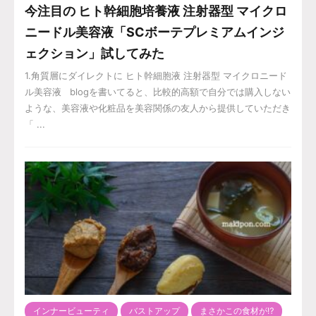
今注目の ヒト幹細胞培養液 注射器型 マイクロ
ニードル美容液「SCボーテプレミアムインジ
ェクション」試してみた
1.角質層にダイレクトに ヒト幹細胞液 注射器型 マイクロニード
ル美容液 blogを書いてると、比較的高額で自分では購入しない
ような、美容液や化粧品を美容関係の友人から提供していただき
「 ...
インナービューティ
バストアップ
まさかこの食材が⁉️