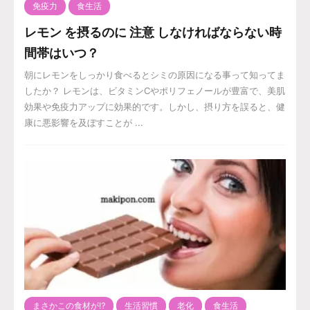
免疫力
食生活
レモン を摂るのに 注意 しなければならない時
間帯はいつ？
朝にレモンをしっかり食べるとシミの原因になる事って知ってま
したか？ レモンは、ビタミンCやポリフェノールが豊富で、美肌
効果や免疫力アップに効果的です。しかし、摂り方を誤ると、健
康に悪影響を及ぼすことが ...
まさかこの食材が⁉️
生活習慣
老化
食生活