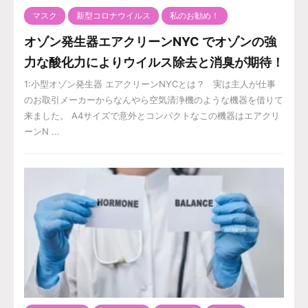
マスク
新型コロナウイルス
私のお勧め！
オゾン発生器エアクリーンNYC でオゾンの強
力な酸化力によりウイルス除去と消臭が期待！
1:小型オゾン発生器 エアクリーンNYCとは？ 実は主人が仕事
のお取引メーカーからなんやら空気清浄機のような機器を借りて
来ました。 A4サイズで意外とコンパクトなこの機器はエアクリ
ーンN ...