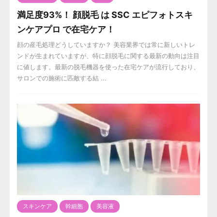
満足度93%！ 顔脱毛 は SSC エピフォトスキ
ンケアプロ で在宅ケア！
顔の産毛処理どうしていますか？ 美容業界では常に新しいトレ
ンドが生まれていますが、特に顔脱毛に関する最新の動向は注目
に値します。最新の脱毛機器を使った在宅ケアが流行しており、
サロンでの施術に匹敵する結 ...
スキンケア
幹細胞
美容液