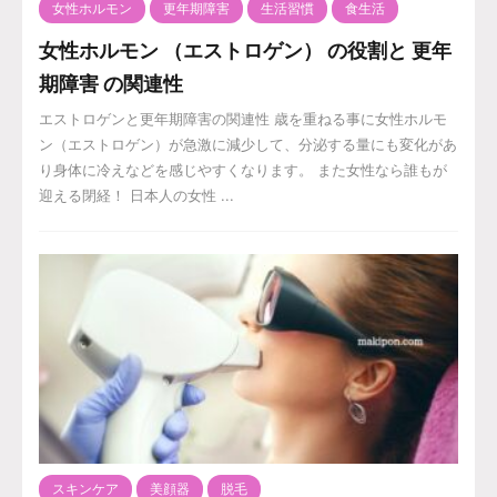
女性ホルモン
更年期障害
生活習慣
食生活
女性ホルモン （エストロゲン） の役割と 更年
期障害 の関連性
エストロゲンと更年期障害の関連性 歳を重ねる事に女性ホルモ
ン（エストロゲン）が急激に減少して、分泌する量にも変化があ
り身体に冷えなどを感じやすくなります。 また女性なら誰もが
迎える閉経！ 日本人の女性 ...
スキンケア
美顔器
脱毛