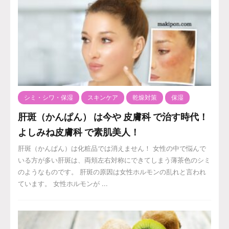
シミ・シワ・保湿
スキンケア
乾燥対策
保湿
肝斑（かんぱん） は今や 皮膚科 で治す時代！
よしみね皮膚科 で素肌美人！
肝斑（かんぱん）は化粧品では消えません！ 女性の中で悩んで
いる方が多い肝斑は、両頬左右対称にできてしまう薄茶色のシミ
のようなものです。 肝斑の原因は女性ホルモンの乱れと言われ
ています。 女性ホルモンが ...