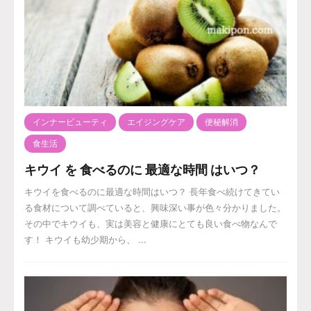
インナービューティ
エイジングケア
便秘解消
食生活
キウイ を 食べるのに 最適な時間 はいつ？
キウイを食べるのに最適な時間はいつ？ 長年食べ続けてきてい
る食材について調べていると、興味深い事が色々分かりました。
その中でキウイも、実は美容と健康にとても良い食べ物なんで
す！ キウイも幼少期から、 ...