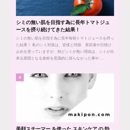
シミの無い肌を目指す為に長年トマトジュ
ースを摂り続けてきた結果！
シミの無い肌を目指す為に長年毎朝トマトジュースを摂っ
た結果！ 私のシミ対策は、皆様と同様 美容液や日焼け
止めを塗っていますが、殆どシミが無い理由は、シミが出
来る原因となる食材を意識的に採らなかった事や ...
4
美顔スチーマー を使った スキンケア の 効