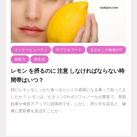
インナービューティ
サプリ＆フード
まさかこの食材が⁉️
免疫力
食生活
レモン を摂るのに 注意 しなければならない時
間帯はいつ？
朝にレモンをしっかり食べるとシミの原因になる事って知ってま
したか？ レモンは、ビタミンCやポリフェノールが豊富で、美肌
効果や免疫力アップに効果的です。しかし、摂り方を誤ると、健
康に悪影響を及ぼすことが ...