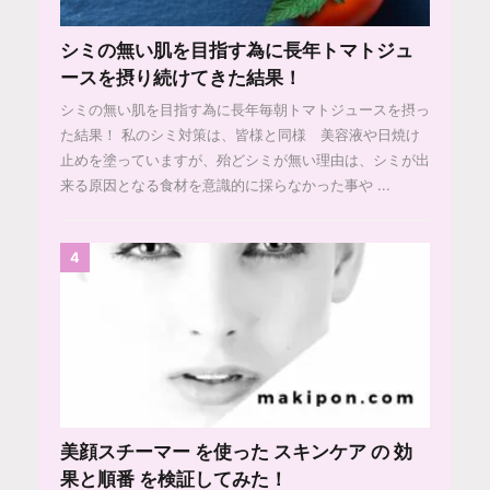
シミの無い肌を目指す為に長年トマトジュ
ースを摂り続けてきた結果！
シミの無い肌を目指す為に長年毎朝トマトジュースを摂っ
た結果！ 私のシミ対策は、皆様と同様 美容液や日焼け
止めを塗っていますが、殆どシミが無い理由は、シミが出
来る原因となる食材を意識的に採らなかった事や ...
4
美顔スチーマー を使った スキンケア の 効
果と順番 を検証してみた！