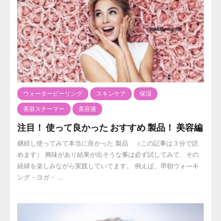
ウォーターピーリング
スキンケア
保湿
美容スチーマー
美容液
注目！ 使って良かった おすすめ 製品！ 美容編
継続し使ってみて本当に良かった 製品 （この記事は３分で読
めます） 興味があり結果が出そうな事は必ず試してみて、その
経緯を楽しみながら実践していてます。 例えば、早朝ウォ―キ
ング・ヨガ・ ...