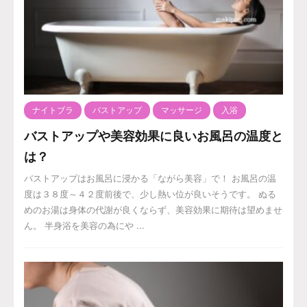
ナイトブラ
バストアップ
マッサージ
入浴
バストアップや美容効果に良いお風呂の温度と
は？
バストアップはお風呂に浸かる「ながら美容」で！ お風呂の温
度は３８度～４２度前後で、少し熱い位が良いそうです。 ぬる
めのお湯は身体の代謝が良くならず、美容効果に期待は望めませ
ん。 半身浴を美容の為にや ...