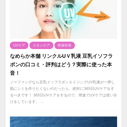
UVケア
スキンケア
乾燥対策
なめらか本舗 リンクルUＶ乳液 豆乳イソフラ
ボンの口コミ・評判はどう？実際に使った本
音！
ノーファンデなら豆乳イソフラボンエイジングUV乳液が一押し
肌にシミを作りたくないのだったら、絶対に365日UVケアをす
るべきです！ 365日UVケアをするので、用途でUVケアは使い分
けをしています。 ...