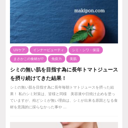
UVケア
インナービューティ
シミ・シワ・保湿
まさかこの食材が⁉️
免疫力
美肌
シミの無い肌を目指す為に長年トマトジュース
を摂り続けてきた結果！
シミの無い肌を目指す為に長年毎朝トマトジュースを摂った結
果！ 私のシミ対策は、皆様と同様 美容液や日焼け止めを塗っ
ていますが、殆どシミが無い理由は、シミが出来る原因となる食
材を意識的に採らなかった事や ...