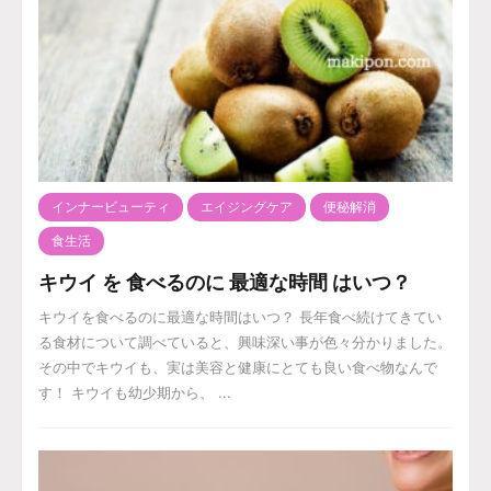
インナービューティ
エイジングケア
便秘解消
食生活
キウイ を 食べるのに 最適な時間 はいつ？
キウイを食べるのに最適な時間はいつ？ 長年食べ続けてきてい
る食材について調べていると、興味深い事が色々分かりました。
その中でキウイも、実は美容と健康にとても良い食べ物なんで
す！ キウイも幼少期から、 ...