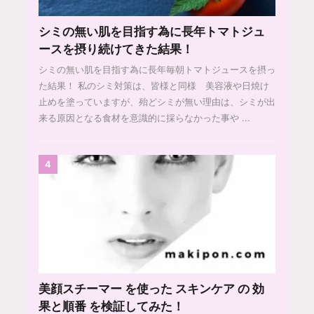
シミの無い肌を目指す為に長年トマトジュ
ースを摂り続けてきた結果！
シミの無い肌を目指す為に長年毎朝トマトジュースを摂っ
た結果！ 私のシミ対策は、皆様と同様 美容液や日焼け
止めを塗っていますが、殆どシミが無い理由は、シミが出
来る原因となる食材を意識的に採らなかった事や ...
4
美顔スチーマー を使った スキンケア の 効
果と順番 を検証してみた！