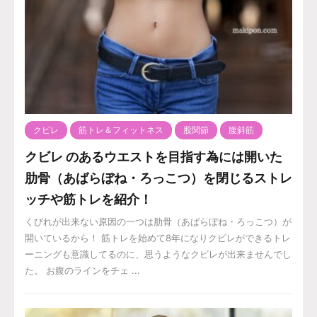
クビレ
筋トレ＆フィットネス
股関節
腹斜筋
クビレ のあるウエストを目指す為には開いた
肋骨（あばらぼね・ろっこつ）を閉じるストレ
ッチや筋トレを紹介！
くびれが出来ない原因の一つは肋骨（あばらぼね・ろっこつ）が
開いているから！ 筋トレを始めて8年になりクビレができるトレ
ーニングも意識してるのに、思うようなクビレが出来ませんでし
た。 お腹のラインをチェ ...