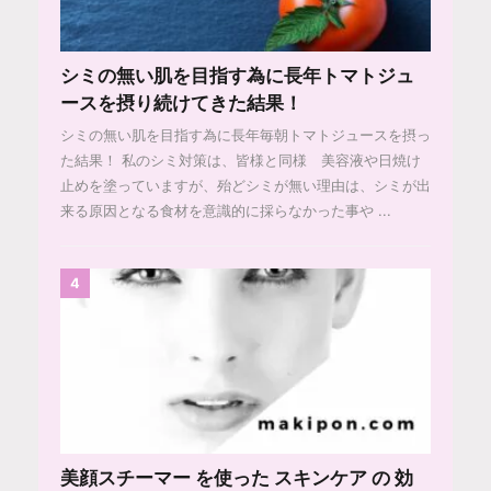
シミの無い肌を目指す為に長年トマトジュ
ースを摂り続けてきた結果！
シミの無い肌を目指す為に長年毎朝トマトジュースを摂っ
た結果！ 私のシミ対策は、皆様と同様 美容液や日焼け
止めを塗っていますが、殆どシミが無い理由は、シミが出
来る原因となる食材を意識的に採らなかった事や ...
4
美顔スチーマー を使った スキンケア の 効