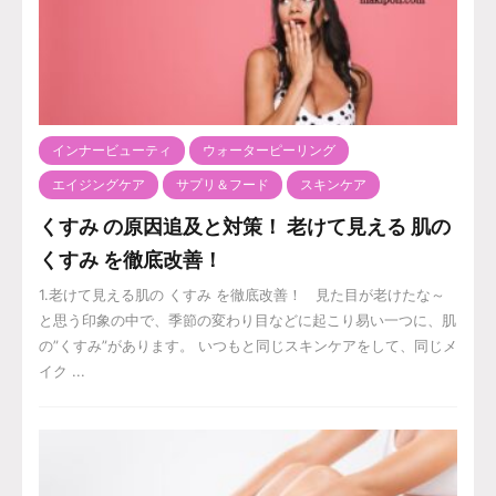
インナービューティ
ウォーターピーリング
エイジングケア
サプリ＆フード
スキンケア
くすみ の原因追及と対策！ 老けて見える 肌の
くすみ を徹底改善！
1.老けて見える肌の くすみ を徹底改善！ 見た目が老けたな～
と思う印象の中で、季節の変わり目などに起こり易い一つに、肌
の”くすみ”があります。 いつもと同じスキンケアをして、同じメ
イク ...