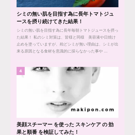
シミの無い肌を目指す為に長年トマトジュ
ースを摂り続けてきた結果！
シミの無い肌を目指す為に長年毎朝トマトジュースを摂っ
た結果！ 私のシミ対策は、皆様と同様 美容液や日焼け
止めを塗っていますが、殆どシミが無い理由は、シミが出
来る原因となる食材を意識的に採らなかった事や ...
4
美顔スチーマー を使った スキンケア の 効
果と順番 を検証してみた！