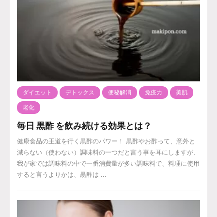
ダイエット
デトックス
便秘解消
免疫力
美肌
老化
毎日 黒酢 を飲み続ける効果とは？
健康食品の王道を行く黒酢のパワー！ 黒酢やお酢って、意外と
減らない（使わない）調味料の一つだと言う事を耳にしますが、
我が家では調味料の中で一番消費量が多い調味料で、料理に使用
すると言うよりかは、黒酢は ...