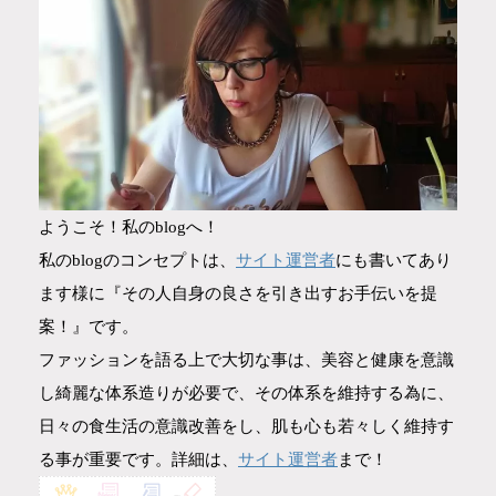
ようこそ！私のblogへ！
サイト運営者
私のblogのコンセプトは、
にも書いてあり
ます様に『その人自身の良さを引き出すお手伝いを提
案！』です。
ファッションを語る上で大切な事は、美容と健康を意識
し綺麗な体系造りが必要で、その体系を維持する為に、
日々の食生活の意識改善をし、肌も心も若々しく維持す
サイト運営者
る事が重要です。詳細は、
まで！