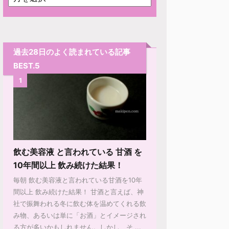
過去28日のよく読まれている記事
BEST.5
1
飲む美容液 と言われている 甘酒 を
10年間以上 飲み続けた結果！
毎朝 飲む美容液と言われている甘酒を10年
間以上 飲み続けた結果！ 甘酒と言えば、神
社で振舞われる冬に飲む体を温めてくれる飲
み物、あるいは単に「お酒」とイメージされ
る方が多いかもしれません。しかし、そ ...