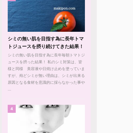
シミの無い肌を目指す為に長年トマ
トジュースを摂り続けてきた結果！
シミの無い肌を目指す為に長年毎朝トマトジ
ュースを摂った結果！ 私のシミ対策は、皆
様と同様 美容液や日焼け止めを塗っていま
すが、殆どシミが無い理由は、シミが出来る
原因となる食材を意識的に採らなかった事や
...
4