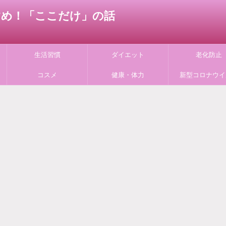
すすめ！「ここだけ」の話
生活習慣
ダイエット
老化防止
コスメ
健康・体力
新型コロナウイ