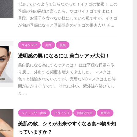
1.知っているようで知らなかった！イチゴの秘密！ この
季節の旬の果物と言ったら、やはりイチゴですよね！
普段、お菓子を食べない様にしている私ですが、イチゴ
が旬の季節になると季節限定のイチゴの果肉入りゼ ...
スキンケア
美白
美肌
透明感の肌 になるには 美白ケア が大切！
美白肌になる為にするケアとは！ ほぼ平穏な日常を取
り戻し、外出する頻度も増えて来ました。 マスクは
色々と議論されていますが、完璧なNOマスクはまだ時
間が掛かりそうです。 それに伴い、紫外線を浴びてし
ま ...
シミ・シワ・保湿
ビタミンC
抗酸化作用
食生活
美肌の敵、シミが出来やすくなる食べ物を知
っていますか？