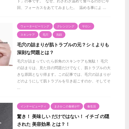
ト」の事です。 なぜ、わざわざ温めて食べるのかに今
回、フォーカスをあててみました。 温める事によ ...
ウォーターピーリング
クレンジング
サロン
スキンケア
毛穴
洗顔
毛穴の詰まりが肌トラブルの元？シミよりも
深刻な問題とは？
毛穴が詰まっていたら折角のスキンケアも無駄！ 毛穴
の詰まりは、見た目の問題だけでなく、肌トラブルの大
きな原因となり得ます。この記事では、毛穴の詰まりが
どのようにして肌トラブルを引き起こすのか、そしてそ
...
インナービューティ
まさかこの食材が⁉️
食生活
驚き！ 美味しい だけではない！ イチゴ の隠
された 美容効果 とは？！