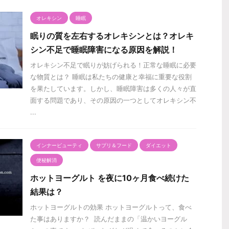
オレキシン
睡眠
眠りの質を左右するオレキシンとは？オレキ
シン不足で睡眠障害になる原因を解説！
オレキシン不足で眠りが妨げられる！正常な睡眠に必要
な物質とは？ 睡眠は私たちの健康と幸福に重要な役割
を果たしています。しかし、睡眠障害は多くの人々が直
面する問題であり、その原因の一つとしてオレキシン不
...
インナービューティ
サプリ＆フード
ダイエット
便秘解消
ホットヨーグルト を夜に10ヶ月食べ続けた
結果は？
ホットヨーグルトの効果 ホットヨーグルトって、食べ
た事はありますか？ 読んだままの「温かいヨーグル