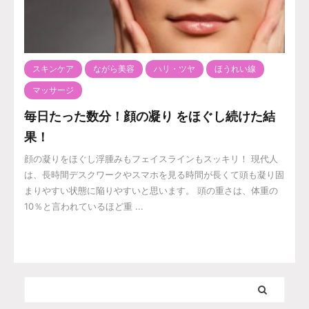
スキンケア
ながら美容
ハリ・ツヤ
ほうれい線
マッサージ
毎日たった数分！顔の凝り をほぐし続けた結
果！
顔の凝りをほぐし浮腫みもフェイスラインもスッキリ！ 現代人
は、長時間デスクワークやスマホを見る時間が長くて頭も凝り固
まりやすい状態に陥りやすいと思います。 頭の重さは、体重の
10％と言われているほど重 ...