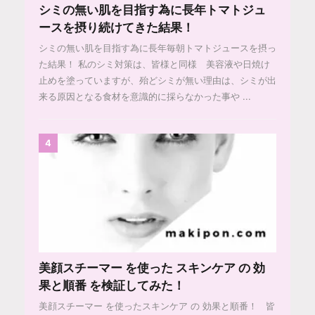
シミの無い肌を目指す為に長年トマトジュ
ースを摂り続けてきた結果！
シミの無い肌を目指す為に長年毎朝トマトジュースを摂っ
た結果！ 私のシミ対策は、皆様と同様 美容液や日焼け
止めを塗っていますが、殆どシミが無い理由は、シミが出
来る原因となる食材を意識的に採らなかった事や ...
4
美顔スチーマー を使った スキンケア の 効
果と順番 を検証してみた！
美顔スチーマー を使ったスキンケア の 効果と順番！ 皆