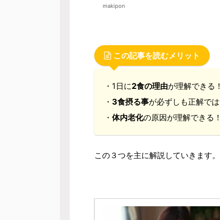
makipon
この記事を読むメリット
・1日に
2食の理由
が理解できる
・
3食摂る事
が必ずしも正解では
・
体内老化
の原因が理解できる
この３つを主に解説していきます。