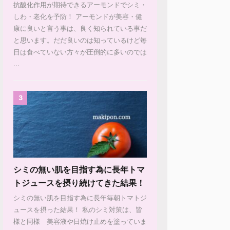
抗酸化作用が期待できるアーモンドでシミ・
しわ・老化を予防！ アーモンドが美容・健
康に良いと言う事は、良く知られている事だ
と思います。だだ良いのは知っているけど毎
日は食べていない方々が圧倒的に多いのでは
...
3
シミの無い肌を目指す為に長年トマ
トジュースを摂り続けてきた結果！
シミの無い肌を目指す為に長年毎朝トマトジ
ュースを摂った結果！ 私のシミ対策は、皆
様と同様 美容液や日焼け止めを塗っていま