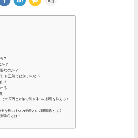
 ！
事法？
のか？
重要なのか？
必ずしも正解では無いのか？
理由！
変わる！
酸化！
す！ その原因と対策で肌や体への影響を抑える！
重要な理由！体内年齢との因果関係とは？
腹睡眠 とは？