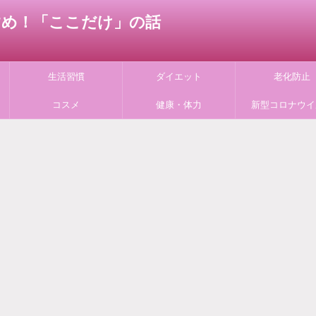
すすめ！「ここだけ」の話
生活習慣
ダイエット
老化防止
コスメ
健康・体力
新型コロナウイ