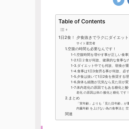
Table of Contents
1日2食！ 夕食抜きでラクにダイエット
サイト運営者
1.空腹の時間も必要なんです！
1-1.空腹時間を増やす事が正しい食
1-2.1日２食が何故、健康的な食事な
1-3.ダイエット中でも何故、朝食が
1-4.食事は1日3食摂る事が何故、
1-5.夕食は抜いて1日2食を推奨する
1-6.身体も細胞が元気なら見た目が
1-7.体内老化の原因でもある糖化と
老化 の原因は体の 酸化と糖化 で
2.まとめ
「実年齢」よりも「見た目年齢」が
内臓年齢 を上げない為の食事法と 空
関連