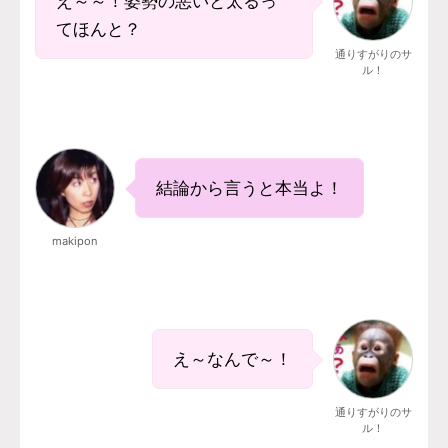
え～～！姿勢の悪いと太るっ
てほんと？
通りすがりのサ
ル！
結論から言うと本当よ！
makipon
え～なんで～！
通りすがりのサ
ル！