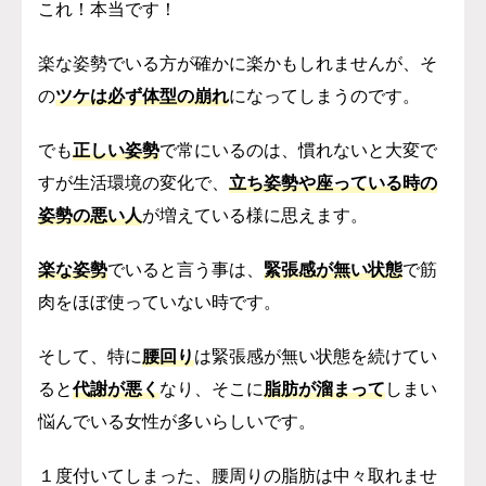
これ！本当です！
楽な姿勢でいる方が確かに楽かもしれませんが、そ
の
ツケは必ず体型の崩れ
になってしまうのです。
でも
正しい姿勢
で常にいるのは、慣れないと大変で
すが
生活環境の変化で、
立ち姿勢や座っている時の
姿勢の悪い人
が増えている様に思えます。
楽な姿勢
でいると言う事は、
緊張感が無い状態
で筋
肉をほぼ使っていない時です。
そして、特に
腰回り
は緊張感が無い状態を続けてい
ると
代謝が悪く
なり、そこに
脂肪が溜まって
しまい
悩んでいる女性が多いらしいです。
１度付いてしまった、腰周りの脂肪は中々取れませ