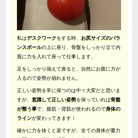
私は
デスクワーク
をする時、
お尻サイズのバラ
ンスボール
の上に座り、骨盤をしっかり立て内
股に力を入れて座って仕事します。
足をしっかり揃えて座ると、自然にお腹に力が
入るので姿勢が崩れません。
正しい姿勢を常に保つのは中々大変だと思いま
すが、
意識して正しい姿勢
を保っていれば
骨盤
が整う事
で、腹筋・背筋が使われるので
身体の
ライン
が変わってきます！
確かに力を抜くと楽ですが、全ての身体が重力