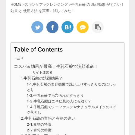
HOME
>
スキンケア
>
クレンジング
>
牛乳石鹸 の 洗顔効果 がすごい！
効果 と 使用方法 を実際に試してみた！
Table of Contents
コスパ＆効果が最高！牛乳石鹸で洗顔革命！
サイト運営者
1.牛乳石鹸の洗顔効果？
1-1.牛乳石鹸の美容効果で洗い上りすっきりなのにしっ
とり
1-2.牛乳石鹸で毛穴汚れがすっきり
1-3.牛乳石鹸はニキビ肌の人にも効く？
1-4.牛乳石鹸でノーファンデやナチュラルメイクのメイ
ク落とし
2.牛乳石鹼の青箱と赤箱の違い
2-1.赤箱の特徴
2-2.青箱の特徴