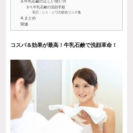
3.牛乳石鹼の正しい使い方
3-1.牛乳石鹸の洗顔手順
毛穴・シミ・シワの総合リンク集
4.まとめ
関連
コスパ＆効果が最高！牛乳石鹸で洗顔革命！