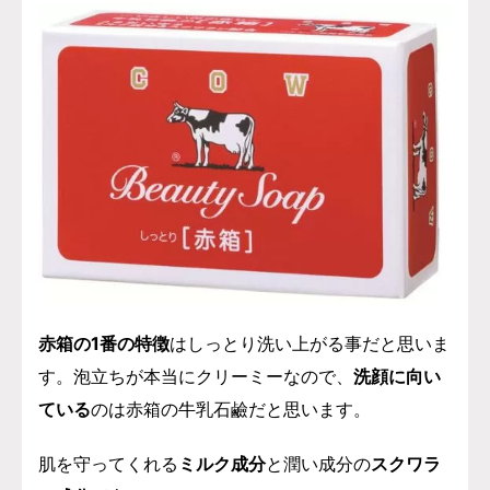
赤箱の1番の特徴
はしっとり洗い上がる事だと思いま
す。泡立ちが本当にクリーミーなので、
洗顔に向い
ている
のは赤箱の牛乳石鹼だと思います。
肌を守ってくれる
ミルク成分
と潤い成分の
スクワラ