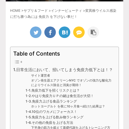
HOME
>
サプリ＆フード
>
インナービューティ
>
変異株ウイルス感染
に打ち勝つ為には 免疫力 を下げない事だ！
Table of Contents
1.日常生活において、招いてしまう免疫力低下とは！？
サイト運営者
オゾン発生器エアクリーンNYC でオゾンの強力な酸化力
によりウイルス除去と消臭が期待！
1-1.免疫力低下を招くリスクとは？
1-2.やはり免疫力ＵＰの鍵は食生活が大切！
1-3.免疫力上げる食品ランキング
ホットヨーグルト を夜に10ヶ月食べ続けた結果は？
1-4.10位のワカメにフォーカス！
1-5.免疫力を上げる飲み物ランキング
1-6.その他の免疫を上げる方法
下半身の筋力を鍛えて基礎代謝を上げるトレーニング方