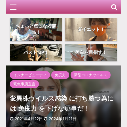
ちょっと気になる商
ダイエット！
品！
バスト UP！
美白を目指す！
インナービューティ
免疫力
新型コロナウイルス
緊急事態宣言
変異株ウイルス感染 に打ち勝つ為に
は 免疫力 を下げない事だ！
2021年4月22日
2024年1月21日