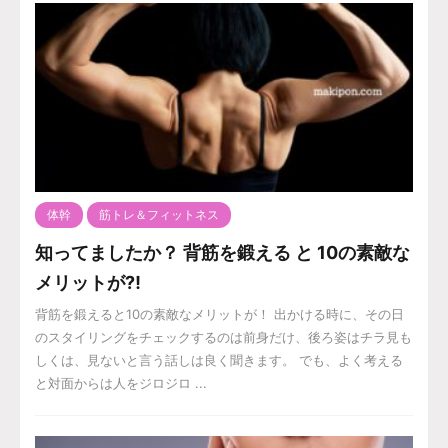
体幹
筋トレ＆フィットネス
知ってましたか？ 背筋を鍛える と 10の素敵な
メリットが⁈
背筋を鍛えると10の素敵なメリットが！ 出かける時に、その日
のスタイリングをチェックするのは前身だけ、後ろ姿はチラ見も
しくは、見ないと言う話しは良く聞きます。 でも、よく考える
と対面からは人をジロジロ ...