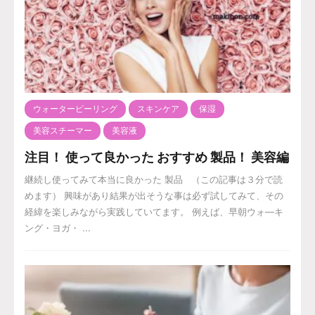
ウォーターピーリング
スキンケア
保湿
美容スチーマー
美容液
注目！ 使って良かった おすすめ 製品！ 美容編
継続し使ってみて本当に良かった 製品 （この記事は３分で読
めます） 興味があり結果が出そうな事は必ず試してみて、その
経緯を楽しみながら実践していてます。 例えば、早朝ウォ―キ
ング・ヨガ・ ...