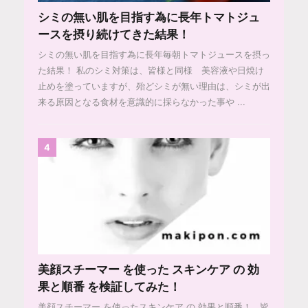
シミの無い肌を目指す為に長年トマトジュ
ースを摂り続けてきた結果！
シミの無い肌を目指す為に長年毎朝トマトジュースを摂っ
た結果！ 私のシミ対策は、皆様と同様 美容液や日焼け
止めを塗っていますが、殆どシミが無い理由は、シミが出
来る原因となる食材を意識的に採らなかった事や ...
4
美顔スチーマー を使った スキンケア の 効
果と順番 を検証してみた！
美顔スチーマー を使ったスキンケア の 効果と順番！ 皆