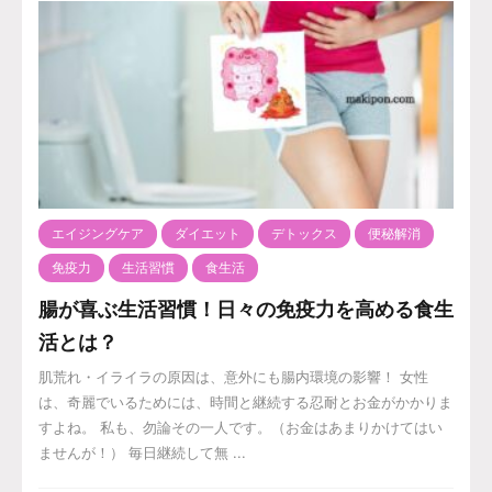
エイジングケア
ダイエット
デトックス
便秘解消
免疫力
生活習慣
食生活
腸が喜ぶ生活習慣！日々の免疫力を高める食生
活とは？
肌荒れ・イライラの原因は、意外にも腸内環境の影響！ 女性
は、奇麗でいるためには、時間と継続する忍耐とお金がかかりま
すよね。 私も、勿論その一人です。（お金はあまりかけてはい
ませんが！） 毎日継続して無 ...