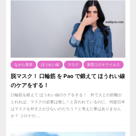
ながら美容
ほうれい線
マスク
新型コロナウイルス
脱マスク！ 口輪筋 を Pao で鍛えて ほうれい線
のケアをする！
口輪筋を鍛えて ほうれい線のケアをする！ 外で人との距離が
とれれば、マスクの必要は無し！と言われているのに、何故日本
はマスクを外す人が少ないのだろう？と考えた事はありません
か？ コロナの ...