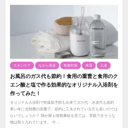
スキンケア
ながら美容
乾燥対策
保湿
入浴
お風呂のガス代も節約！食用の重曹と食用のク
エン酸と塩で作る効果的なオリジナル入浴剤を
作ってみた！
オリジナル入浴剤で乾燥肌予防も出来てガス代・水道代も節約
寒い冬に光熱費の高騰で、節約に工夫されている方も多いのでは
ないでしょうか？ 我が家も情報番組を見ては、実践できそうな
物は取り入れています。 今 ...