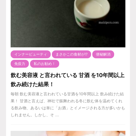
インナービューティ
まさかこの食材が⁉️
便秘解消
免疫力
私のお勧め！
飲む美容液 と言われている 甘酒 を10年間以上
飲み続けた結果！
毎朝 飲む美容液と言われている甘酒を10年間以上 飲み続けた結
果！ 甘酒と言えば、神社で振舞われる冬に飲む体を温めてくれ
る飲み物、あるいは単に「お酒」とイメージされる方が多いかも
しれません。しかし、そ ...