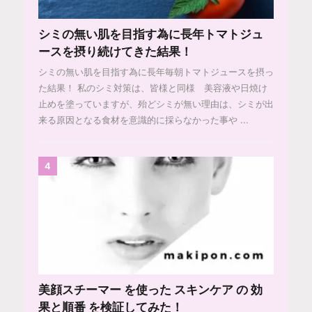
シミの無い肌を目指す為に長年トマトジュ
ースを摂り続けてきた結果！
シミの無い肌を目指す為に長年毎朝トマトジュースを摂っ
た結果！ 私のシミ対策は、皆様と同様 美容液や日焼け
止めを塗っていますが、殆どシミが無い理由は、シミが出
来る原因となる食材を意識的に採らなかった事や ...
4
美顔スチーマー を使った スキンケア の 効
果と順番 を検証してみた！