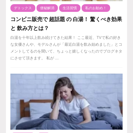
デトックス
便秘解消
生活習慣
私のお勧め！
コンビニ販売で 超話題 の 白湯！ 驚くべき効果
と 飲み方とは？
白湯を十年以上飲み続けてきた結果！ ここ最近、TVで私の好き
な女優さんや、モデルさんが「最近白湯を飲み始めました」とコ
メントしてるのを聞いて、ちょっと嬉しくなったのでブログネタ
にさせて頂きます。 私が ...