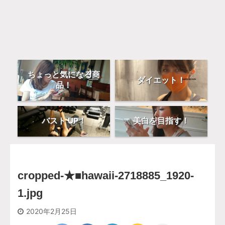
ちょっと気になる商
ダイエット！
品！
バスト UP！
美白を目指す！
cropped-★■hawaii-2718885_1920-
1.jpg
2020年2月25日