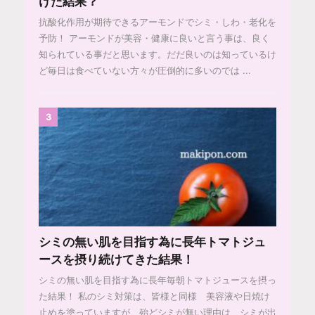
けた結果？
抗酸化作用が期待できるアーモンドでシミ・しわ・老化を
予防！ アーモンドが美容・健康に良いと言う事は、良く
知られている事だと思います。だだ良いのは知っているけ
ど毎日は食べていない方々が圧倒的に多いのでは ...
3
シミの無い肌を目指す為に長年トマトジュ
ースを摂り続けてきた結果！
シミの無い肌を目指す為に長年毎朝トマトジュースを摂っ
た結果！ 私のシミ対策は、皆様と同様 美容液や日焼け
止めを塗っていますが、殆どシミが無い理由は、シミが出