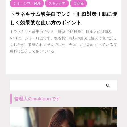
シミ・シワ・保湿
スキンケア
美容液
トラネキサム酸美白でシミ・肝斑対策！肌に優
しく効果的な使い方のポイント
トラネキサム酸美白でシミ・肝斑 予防対策！ 日本人の肌悩み
NO1は、シミ・肝斑です。私も長年両頬の肝斑に悩んで色々試し
ましたが、改善されませんでした。今は、お世話になっている皮
膚科で処方して頂いている ...
管理人のmakiponです