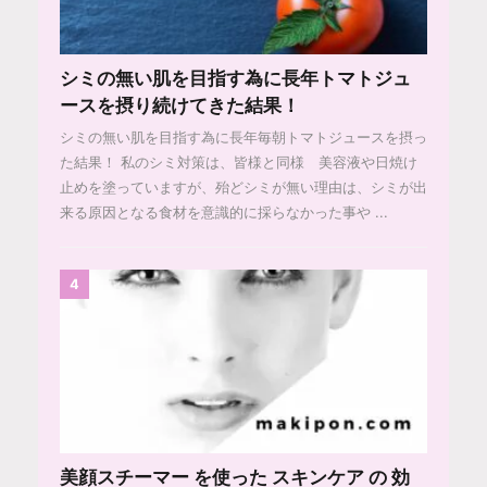
シミの無い肌を目指す為に長年トマトジュ
ースを摂り続けてきた結果！
シミの無い肌を目指す為に長年毎朝トマトジュースを摂っ
た結果！ 私のシミ対策は、皆様と同様 美容液や日焼け
止めを塗っていますが、殆どシミが無い理由は、シミが出
来る原因となる食材を意識的に採らなかった事や ...
4
美顔スチーマー を使った スキンケア の 効