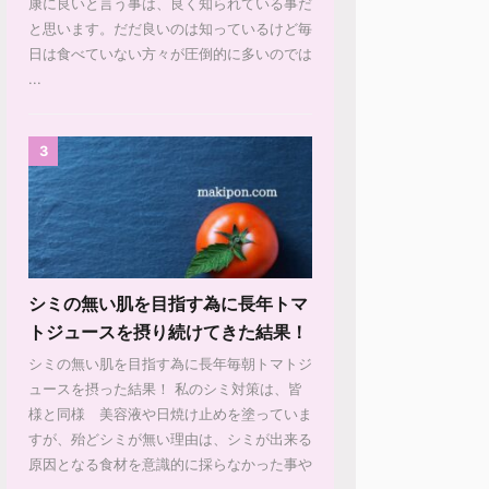
康に良いと言う事は、良く知られている事だ
と思います。だだ良いのは知っているけど毎
日は食べていない方々が圧倒的に多いのでは
...
3
シミの無い肌を目指す為に長年トマ
トジュースを摂り続けてきた結果！
シミの無い肌を目指す為に長年毎朝トマトジ
ュースを摂った結果！ 私のシミ対策は、皆
様と同様 美容液や日焼け止めを塗っていま
すが、殆どシミが無い理由は、シミが出来る
原因となる食材を意識的に採らなかった事や
...