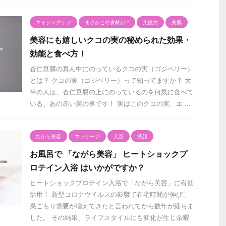
エイジングケア
まさかこの食材が⁉️
免疫力
美肌
美容にも嬉しいクコの実の秘められた効果・
効能と食べ方！
杏仁豆腐の真ん中にのっているクコの実（ゴジベリー）
とは？ クコの実（ゴジベリー）って知ってますか？ 大
半の人は、杏仁豆腐の上にのっているのを何気に食べて
いる、あの赤い実の事です！ 実はこのクコの実、エ ...
ながら美容
マッサージ
入浴
洗顔
お風呂で 「ながら美容」 ヒートショックプ
ロテイン入浴 はいかがですか？
ヒートショックプロテイン入浴で「ながら美容」に有効
活用！ 新型コロナウイルスの影響で在宅時間が伸び、
巣ごもり需要が増えてきたと言われてから数年が経ちま
した。 その結果、ライフスタイルにも変化が生じ余暇