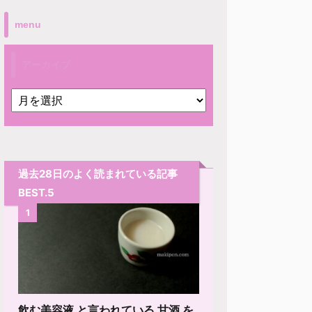
menu
アーカイブ
過去28日のよく読まれている記事
BEST.5
1
飲む美容液 と言われている 甘酒 を