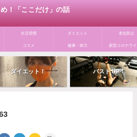
すすめ！「ここだけ」の話
生活習慣
ダイエット
老化防止
コスメ
健康・体力
新型コロナウイ
ダイエット！
バスト UP！
63