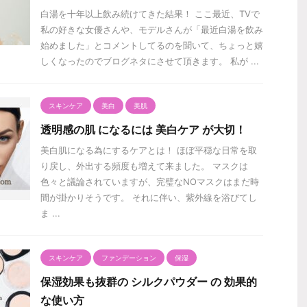
白湯を十年以上飲み続けてきた結果！ ここ最近、TVで
私の好きな女優さんや、モデルさんが「最近白湯を飲み
始めました」とコメントしてるのを聞いて、ちょっと嬉
しくなったのでブログネタにさせて頂きます。 私が ...
スキンケア
美白
美肌
透明感の肌 になるには 美白ケア が大切！
美白肌になる為にするケアとは！ ほぼ平穏な日常を取
り戻し、外出する頻度も増えて来ました。 マスクは
色々と議論されていますが、完璧なNOマスクはまだ時
間が掛かりそうです。 それに伴い、紫外線を浴びてし
ま ...
スキンケア
ファンデーション
保湿
保湿効果も抜群の シルクパウダー の 効果的
な使い方