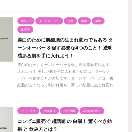
...
UVケア
ターンオーバー
洗顔
睡眠
美白
食生活
美白のために肌細胞の生まれ変わでもある タ
ーンオーバー を促す必要な4つのこと！ 透明
感ある肌を手に入れよう！
美白のためにターンオーバーを促し透明感ある肌を手に
入れよう！ 美しい肌を手に入れるためには、ターンオ
ーバーを促すことが大切です。ターンオーバーとは、肌
細胞が古くなって剥がれ落ち、新しい細胞に生まれ変わ
...
デトックス
便秘解消
生活習慣
私のお勧め！
コンビニ販売で 超話題 の 白湯！ 驚くべき効
果 と 飲み方とは？