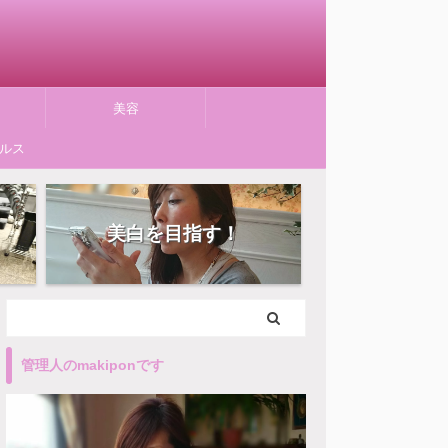
美容
ルス
美白を目指す！
管理人のmakiponです