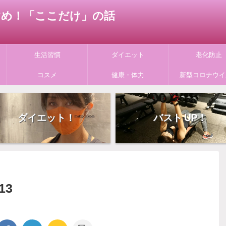
すすめ！「ここだけ」の話
生活習慣
ダイエット
老化防止
コスメ
健康・体力
新型コロナウイ
ダイエット！
バスト UP！
13