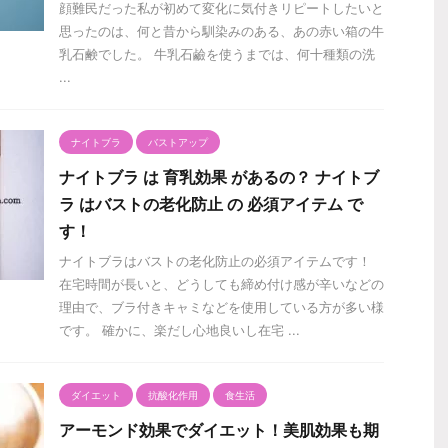
顔難民だった私が初めて変化に気付きリピートしたいと
思ったのは、何と昔から馴染みのある、あの赤い箱の牛
乳石鹸でした。 牛乳石鹼を使うまでは、何十種類の洗
...
ナイトブラ
バストアップ
ナイトブラ は 育乳効果 があるの？ ナイトブ
ラ はバストの老化防止 の 必須アイテム で
す！
ナイトブラはバストの老化防止の必須アイテムです！
在宅時間が長いと、どうしても締め付け感が辛いなどの
理由で、ブラ付きキャミなどを使用している方が多い様
です。 確かに、楽だし心地良いし在宅 ...
ダイエット
抗酸化作用
食生活
アーモンド効果でダイエット！美肌効果も期