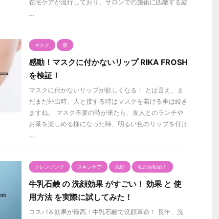
在宅ケアが流行しており、サロンでの施術に匹敵する結
...
マスク
唇
感動！マスクに付かないリップ RIKA FROSH
を検証！
マスクに付かないリップが欲しくなる！ とは言え、ま
だまだ外出時、人と接する時はマスクを着ける事は続き
ますね。 マスク不要の時が来たら、友人とのランチや
お茶を楽しめる様になった時、明るい色のリップを付け
...
クレンジング
スキンケア
洗顔
私のお勧め！
牛乳石鹸 の 洗顔効果 がすごい！ 効果 と 使
用方法 を実際に試してみた！
コスパ＆効果が最高！牛乳石鹸で洗顔革命！ 長年、洗