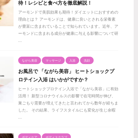
待！レシピと食べ方を徹底解説！
アーモンドで美肌効果も期待！ダイエットにおすすめの
理由とは？ アーモンドは、健康に良いとされる栄養素
が豊富に含まれていることで知られています。近年、ア
ーモンドに含まれる成分が健康に与える影響について研
...
ながら美容
マッサージ
入浴
洗顔
お風呂で 「ながら美容」 ヒートショックプ
ロテイン入浴 はいかがですか？
ヒートショックプロテイン入浴で「ながら美容」に有効
活用！ 新型コロナウイルスの影響で在宅時間が伸び、
巣ごもり需要が増えてきたと言われてから数年が経ちま
した。 その結果、ライフスタイルにも変化が生じ余暇
...
ボディケア
ボディスクラブ