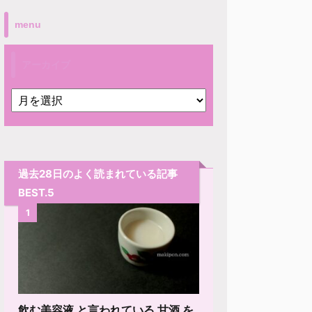
menu
アーカイブ
過去28日のよく読まれている記事
BEST.5
1
飲む美容液 と言われている 甘酒 を