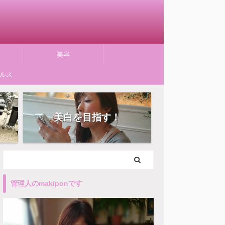
美容
ルス
美白を目指す！
管理人のmakiponです