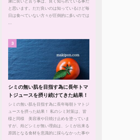
康に良いと言う事は、良く知られている事だ
と思います。だだ良いのは知っているけど毎
日は食べていない方々が圧倒的に多いのでは
...
3
シミの無い肌を目指す為に長年トマ
トジュースを摂り続けてきた結果！
シミの無い肌を目指す為に長年毎朝トマトジ
ュースを摂った結果！ 私のシミ対策は、皆
様と同様 美容液や日焼け止めを塗っていま
すが、殆どシミが無い理由は、シミが出来る
原因となる食材を意識的に採らなかった事や
...