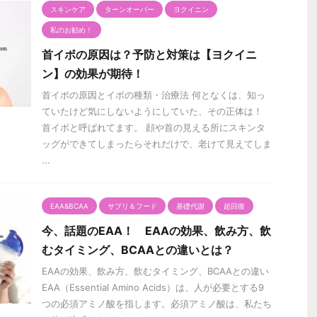
スキンケア
ターンオーバー
ヨクイニン
私のお勧め！
首イボの原因は？予防と対策は【ヨクイニ
ン】の効果が期待！
首イボの原因とイボの種類・治療法 何となくは、知っ
ていたけど気にしないようにしていた、その正体は！
首イボと呼ばれてます。 顔や首の見える所にスキンタ
ッグができてしまったらそれだけで、老けて見えてしま
...
EAA&BCAA
サプリ＆フード
基礎代謝
超回復
今、話題のEAA！ EAAの効果、飲み方、飲
むタイミング、BCAAとの違いとは？
EAAの効果、飲み方、飲むタイミング、BCAAとの違い
EAA（Essential Amino Acids）は、人が必要とする9
つの必須アミノ酸を指します。必須アミノ酸は、私たち