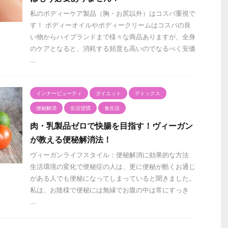
私のボディーケア製品（胸・お尻以外）はコスパ重視で
す！ ボディーオイルやボディークリームはコスパの良
い物からハイブランドまで様々な商品ありますが、全身
のケアとなると、消耗する頻度も高いのでなるべく安価
...
インナービューティ
ダイエット
デトックス
便秘解消
生活習慣
食生活
肉・乳製品ゼロで快腸を目指す！ヴィーガン
が教える便秘解消法！
ヴィーガンライフスタイル：便秘解消に効果的な方法
生活環境の変化で便秘症の人は、更に便秘が酷くお通じ
がある人でも便秘になってしまっていると聞きました。
私は、お陰様で便秘には無縁でお腹の中は常にすっき
...