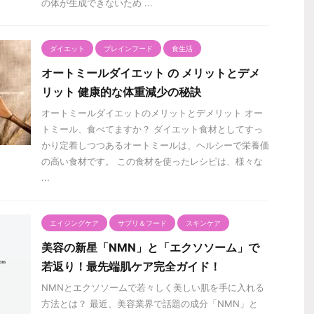
の体が生成できないため ...
ダイエット
ブレインフード
食生活
オートミールダイエット の メリットとデメ
リット 健康的な体重減少の秘訣
オートミールダイエットのメリットとデメリット オー
トミール、食べてますか？ ダイエット食材としてすっ
かり定着しつつあるオートミールは、ヘルシーで栄養価
の高い食材です。 この食材を使ったレシピは、様々な
...
エイジングケア
サプリ＆フード
スキンケア
美容の新星「NMN」と「エクソソーム」で
若返り！最先端肌ケア完全ガイド！
NMNとエクソソームで若々しく美しい肌を手に入れる
方法とは？ 最近、美容業界で話題の成分「NMN」と