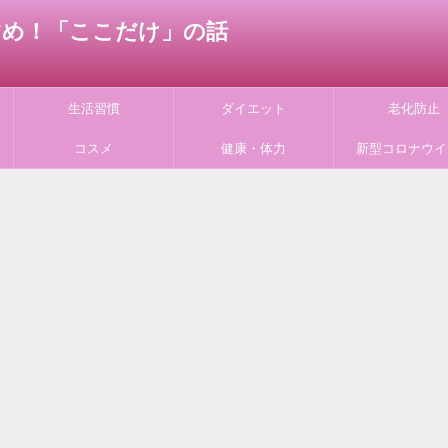
すすめ！「ここだけ」の話
生活習慣
ダイエット
老化防止
コスメ
健康・体力
新型コロナウイ