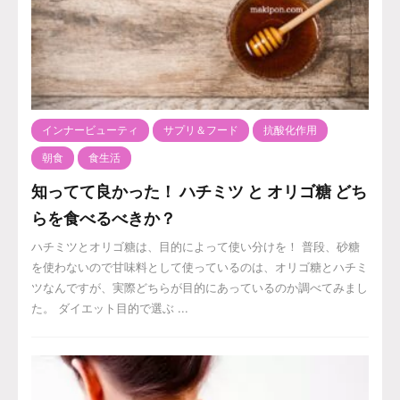
インナービューティ
サプリ＆フード
抗酸化作用
朝食
食生活
知ってて良かった！ ハチミツ と オリゴ糖 どち
らを食べるべきか？
ハチミツとオリゴ糖は、目的によって使い分けを！ 普段、砂糖
を使わないので甘味料として使っているのは、オリゴ糖とハチミ
ツなんですが、実際どちらが目的にあっているのか調べてみまし
た。 ダイエット目的で選ぶ ...