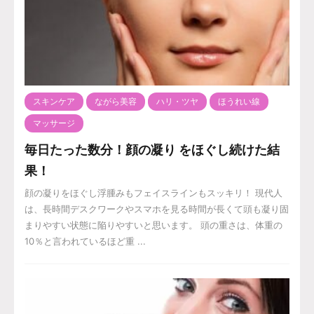
スキンケア
ながら美容
ハリ・ツヤ
ほうれい線
マッサージ
毎日たった数分！顔の凝り をほぐし続けた結
果！
顔の凝りをほぐし浮腫みもフェイスラインもスッキリ！ 現代人
は、長時間デスクワークやスマホを見る時間が長くて頭も凝り固
まりやすい状態に陥りやすいと思います。 頭の重さは、体重の
10％と言われているほど重 ...