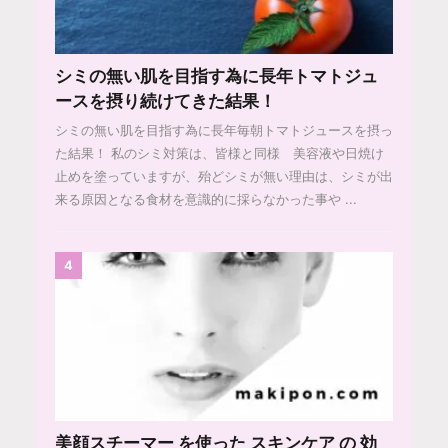
シミの無い肌を目指す為に長年トマトジュ
ースを摂り続けてきた結果！
シミの無い肌を目指す為に長年毎朝トマトジュースを摂っ
た結果！ 私のシミ対策は、皆様と同様 美容液や日焼け
止めを塗っていますが、殆どシミが無い理由は、シミが出
来る原因となる食材を意識的に採らなかった事や ...
4
美顔スチーマー を使った スキンケア の 効