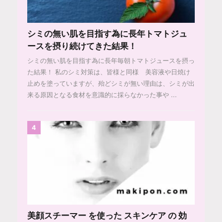
シミの無い肌を目指す為に長年トマトジュ
ースを摂り続けてきた結果！
シミの無い肌を目指す為に長年毎朝トマトジュースを摂っ
た結果！ 私のシミ対策は、皆様と同様 美容液や日焼け
止めを塗っていますが、殆どシミが無い理由は、シミが出
来る原因となる食材を意識的に採らなかった事や ...
4
美顔スチーマー を使った スキンケア の 効