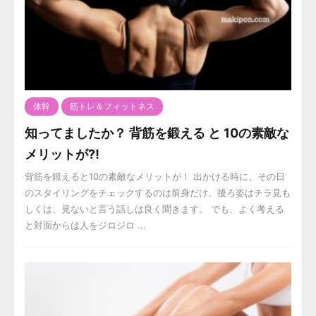
体幹
筋トレ＆フィットネス
知ってましたか？ 背筋を鍛える と 10の素敵な
メリットが⁈
背筋を鍛えると10の素敵なメリットが！ 出かける時に、その日
のスタイリングをチェックするのは前身だけ、後ろ姿はチラ見も
しくは、見ないと言う話しは良く聞きます。 でも、よく考える
と対面からは人をジロジロ ...