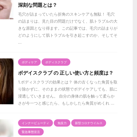
深刻な問題とは？
毛穴が詰まっていたら折角のスキンケアも無駄！ 毛穴
の詰まりは、見た目の問題だけでなく、肌トラブルの大
きな原因となり得ます。この記事では、毛穴の詰まりが
どのようにして肌トラブルを引き起こすのか、そしてそ
...
ボディケア
ボディスクラブ
ボデイスクラブ の 正しい使い方と頻度は？
1.ボディスクラブの効果とは？ 体の古くなった角質を取
り除かずに、そのままの状態でボデイケアしても、肌に
浸透していきません。 自分の身体の肌を触って柔らか
さが今一つと感じたら、もしかしたら角質がめくれ ...
インナービューティ
免疫力
新型コロナウイルス
緊急事態宣言