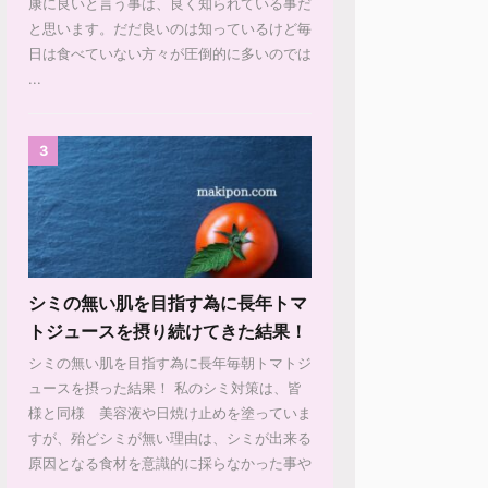
康に良いと言う事は、良く知られている事だ
と思います。だだ良いのは知っているけど毎
日は食べていない方々が圧倒的に多いのでは
...
3
シミの無い肌を目指す為に長年トマ
トジュースを摂り続けてきた結果！
シミの無い肌を目指す為に長年毎朝トマトジ
ュースを摂った結果！ 私のシミ対策は、皆
様と同様 美容液や日焼け止めを塗っていま
すが、殆どシミが無い理由は、シミが出来る
原因となる食材を意識的に採らなかった事や
...