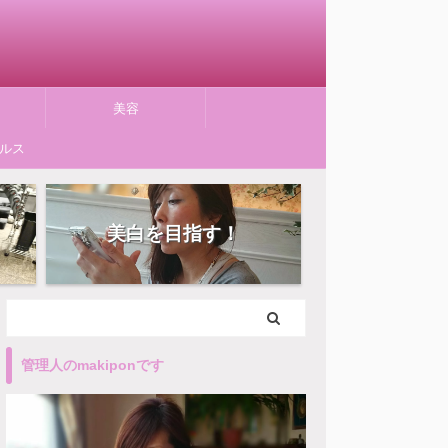
美容
ルス
美白を目指す！
管理人のmakiponです