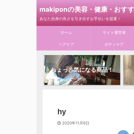
makiponの美容・健康・お
あなた自身の良さを引き出すお手伝いを提案！
ホーム
サイト運営者
ヘアケア
ボディケア
ちょっと気になる商品！
hy
2020年11月6日