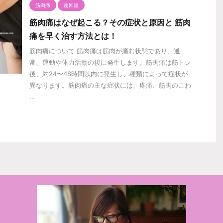
筋肉痛
超回復
筋肉痛はなぜ起こる？その症状と原因と 筋肉
痛を早く治す方法とは！
筋肉痛について 筋肉痛は筋肉が痛む状態であり、通
常、運動や体力活動の後に発生します。筋肉痛は筋トレ
後、約24〜48時間以内に発生し、種類によって症状が
異なります。筋肉痛の主な症状には、疼痛、筋肉のこわ
...