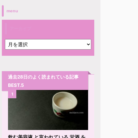
menu
アーカイブ
過去28日のよく読まれている記事
BEST.5
1
飲む美容液 と言われている 甘酒 を