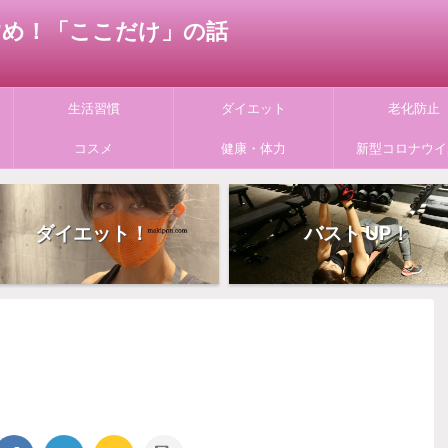
すすめ！「ここだけ」の話
生活習慣
ダイエット
老化防止
コスメ
健康・体力
新型コロナウイ
ダイエット！
バスト UP！