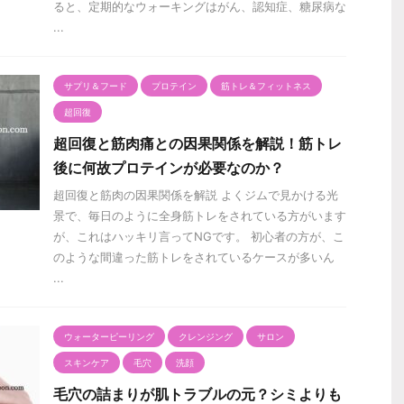
ると、定期的なウォーキングはがん、認知症、糖尿病な
...
サプリ＆フード
プロテイン
筋トレ＆フィットネス
超回復
超回復と筋肉痛との因果関係を解説！筋トレ
後に何故プロテインが必要なのか？
超回復と筋肉の因果関係を解説 よくジムで見かける光
景で、毎日のように全身筋トレをされている方がいます
が、これはハッキリ言ってNGです。 初心者の方が、こ
のような間違った筋トレをされているケースが多いん
...
ウォーターピーリング
クレンジング
サロン
スキンケア
毛穴
洗顔
毛穴の詰まりが肌トラブルの元？シミよりも