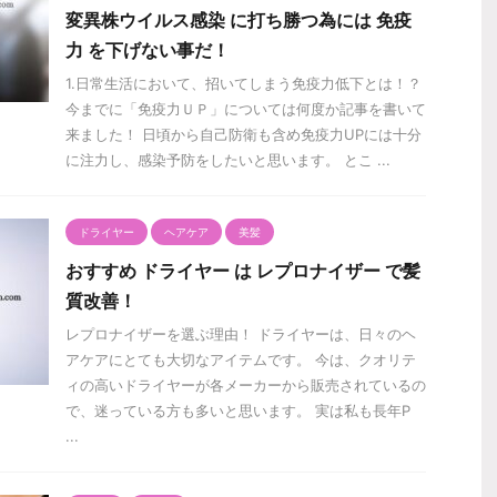
変異株ウイルス感染 に打ち勝つ為には 免疫
力 を下げない事だ！
1.日常生活において、招いてしまう免疫力低下とは！？
今までに「免疫力ＵＰ」については何度か記事を書いて
来ました！ 日頃から自己防衛も含め免疫力UPには十分
に注力し、感染予防をしたいと思います。 とこ ...
ドライヤー
ヘアケア
美髪
おすすめ ドライヤー は レプロナイザー で髪
質改善！
レプロナイザーを選ぶ理由！ ドライヤーは、日々のヘ
アケアにとても大切なアイテムです。 今は、クオリテ
ィの高いドライヤーが各メーカーから販売されているの
で、迷っている方も多いと思います。 実は私も長年P
...