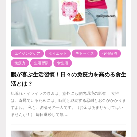
エイジングケア
ダイエット
デトックス
便秘解消
免疫力
生活習慣
食生活
腸が喜ぶ生活習慣！日々の免疫力を高める食生
活とは？
肌荒れ・イライラの原因は、意外にも腸内環境の影響！ 女性
は、奇麗でいるためには、時間と継続する忍耐とお金がかかりま
すよね。 私も、勿論その一人です。（お金はあまりかけてはい
ませんが！） 毎日継続して無 ...