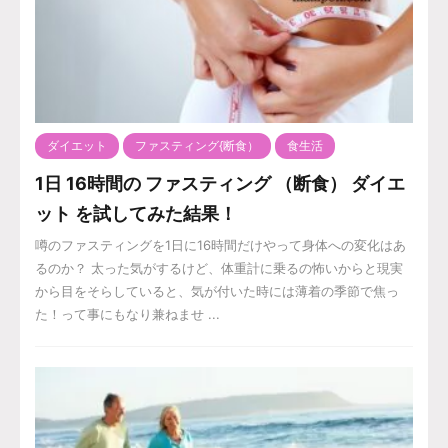
ダイエット
ファスティング{断食）
食生活
1日 16時間の ファスティング （断食） ダイエ
ット を試してみた結果！
噂のファスティングを1日に16時間だけやって身体への変化はあ
るのか？ 太った気がするけど、体重計に乗るの怖いからと現実
から目をそらしていると、気が付いた時には薄着の季節で焦っ
た！って事にもなり兼ねませ ...