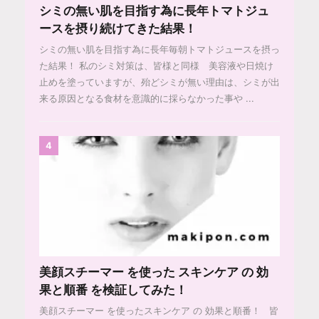
シミの無い肌を目指す為に長年トマトジュ
ースを摂り続けてきた結果！
シミの無い肌を目指す為に長年毎朝トマトジュースを摂っ
た結果！ 私のシミ対策は、皆様と同様 美容液や日焼け
止めを塗っていますが、殆どシミが無い理由は、シミが出
来る原因となる食材を意識的に採らなかった事や ...
4
美顔スチーマー を使った スキンケア の 効
果と順番 を検証してみた！
美顔スチーマー を使ったスキンケア の 効果と順番！ 皆