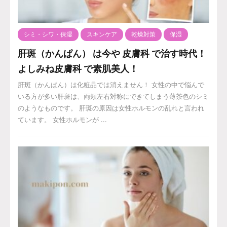
シミ・シワ・保湿
スキンケア
乾燥対策
保湿
肝斑（かんぱん） は今や 皮膚科 で治す時代！
よしみね皮膚科 で素肌美人！
肝斑（かんぱん）は化粧品では消えません！ 女性の中で悩んで
いる方が多い肝斑は、両頬左右対称にできてしまう薄茶色のシミ
のようなものです。 肝斑の原因は女性ホルモンの乱れと言われ
ています。 女性ホルモンが ...