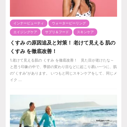
インナービューティ
ウォーターピーリング
エイジングケア
サプリ＆フード
スキンケア
くすみ の原因追及と対策！ 老けて見える 肌の
くすみ を徹底改善！
1.老けて見える肌の くすみ を徹底改善！ 見た目が老けたな～
と思う印象の中で、季節の変わり目などに起こり易い一つに、肌
の”くすみ”があります。 いつもと同じスキンケアをして、同じメ
イク ...