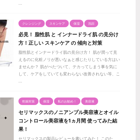
...
クレンジング
スキンケア
保湿
洗顔
必見！ 脂性肌 と インナードライ肌 の見分け
方！正しい スキンケア の 傾向と対策
脂性肌とインナードライ肌の見分け方！ 肌が潤って見
えるのに化粧ノリが悪いなぁと感じたりしている方はい
ませんか？ 肌がべたついて、テカってしまう事を気に
して、ケアをしていても変わらない改善されない等、こ
...
乾燥対策
保湿
私のお勧め！
美容液
セリマックスのノニアンプル美容液とオイル
コントロール美容液を1ヵ月間 使ってみた結
果！
セリマックスの製品レビューを書いてみた！ このた