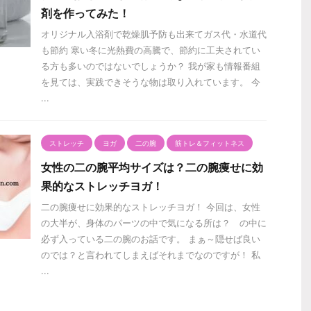
剤を作ってみた！
オリジナル入浴剤で乾燥肌予防も出来てガス代・水道代
も節約 寒い冬に光熱費の高騰で、節約に工夫されてい
る方も多いのではないでしょうか？ 我が家も情報番組
を見ては、実践できそうな物は取り入れています。 今
...
ストレッチ
ヨガ
二の腕
筋トレ＆フィットネス
女性の二の腕平均サイズは？二の腕痩せに効
果的なストレッチヨガ！
二の腕痩せに効果的なストレッチヨガ！ 今回は、女性
の大半が、身体のパーツの中で気になる所は？ の中に
必ず入っている二の腕のお話です。 まぁ～隠せば良い
のでは？と言われてしまえばそれまでなのですが！ 私
...