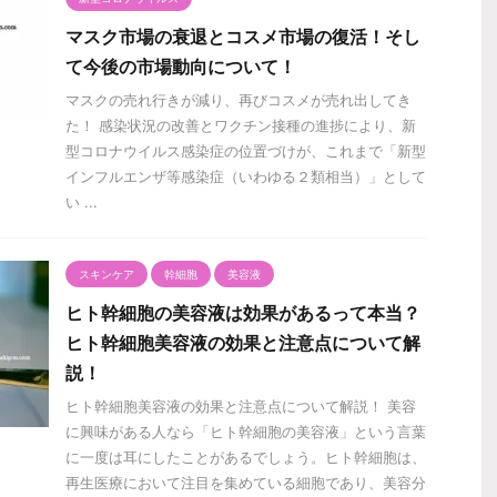
マスク市場の衰退とコスメ市場の復活！そし
て今後の市場動向について！
マスクの売れ行きが減り、再びコスメが売れ出してき
た！ 感染状況の改善とワクチン接種の進捗により、新
型コロナウイルス感染症の位置づけが、これまで「新型
インフルエンザ等感染症（いわゆる２類相当）」として
い ...
スキンケア
幹細胞
美容液
ヒト幹細胞の美容液は効果があるって本当？
ヒト幹細胞美容液の効果と注意点について解
説！
ヒト幹細胞美容液の効果と注意点について解説！ 美容
に興味がある人なら「ヒト幹細胞の美容液」という言葉
に一度は耳にしたことがあるでしょう。ヒト幹細胞は、
再生医療において注目を集めている細胞であり、美容分