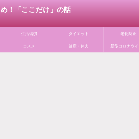
すすめ！「ここだけ」の話
生活習慣
ダイエット
老化防止
コスメ
健康・体力
新型コロナウイ