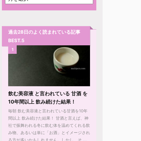
過去28日のよく読まれている記事
BEST.5
1
飲む美容液 と言われている 甘酒 を
10年間以上 飲み続けた結果！
毎朝 飲む美容液と言われている甘酒を10年
間以上 飲み続けた結果！ 甘酒と言えば、神
社で振舞われる冬に飲む体を温めてくれる飲
み物、あるいは単に「お酒」とイメージされ
る方が多いかもしれません。しかし、そ ...