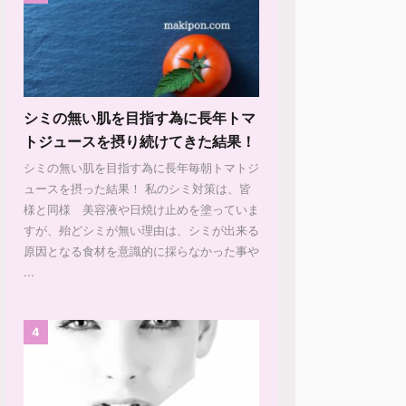
シミの無い肌を目指す為に長年トマ
トジュースを摂り続けてきた結果！
シミの無い肌を目指す為に長年毎朝トマトジ
ュースを摂った結果！ 私のシミ対策は、皆
様と同様 美容液や日焼け止めを塗っていま
すが、殆どシミが無い理由は、シミが出来る
原因となる食材を意識的に採らなかった事や
...
4