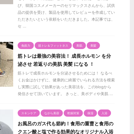
び、韓国コスメメーカーのセリマックスさんから、試供
品の提供を受け、製品を使用してレビューを作成してい
ただきたいという依頼をいただきました。本記事では、
セ ...
免疫力
筋トレ＆フィットネス
美肌
美髪
筋トレは最強の美容法！ 成長ホルモン を分
泌させ 若返りの美肌 美髪 になる ！
筋トレで成長ホルモンを分泌させるためには！ なるべ
くお金はかけずに、健康的に綺麗でいられる方法を模索
し実際に試して効果があった美容法を、このblogから
発信させて頂いています。 きっと、美ボディや美肌 ...
スキンケア
ながら美容
乾燥対策
保湿
入浴
お風呂のガス代も節約！食用の重曹と食用の
クエン酸と塩で作る効果的なオリジナル入浴