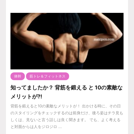
体幹
筋トレ＆フィットネス
知ってましたか？ 背筋を鍛える と 10の素敵な
メリットが⁈
背筋を鍛えると10の素敵なメリットが！ 出かける時に、その日
のスタイリングをチェックするのは前身だけ、後ろ姿はチラ見も
しくは、見ないと言う話しは良く聞きます。 でも、よく考える
と対面からは人をジロジロ ...