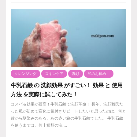
クレンジング
スキンケア
洗顔
私のお勧め！
牛乳石鹸 の 洗顔効果 がすごい！ 効果 と 使用
方法 を実際に試してみた！
コスパ＆効果が最高！牛乳石鹸で洗顔革命！ 長年、洗顔難民だ
った私が初めて変化に気付きリピートしたいと思ったのは、何と
昔から馴染みのある、あの赤い箱の牛乳石鹸でした。 牛乳石鹼
を使うまでは、何十種類の洗 ...