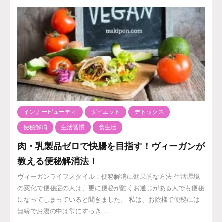
インナービューティ
ダイエット
デトックス
便秘解消
生活習慣
食生活
肉・乳製品ゼロで快腸を目指す！ヴィーガンが
教える便秘解消法！
ヴィーガンライフスタイル：便秘解消に効果的な方法 生活環境
の変化で便秘症の人は、更に便秘が酷くお通じがある人でも便秘
になってしまっていると聞きました。 私は、お陰様で便秘には
無縁でお腹の中は常にすっき ...