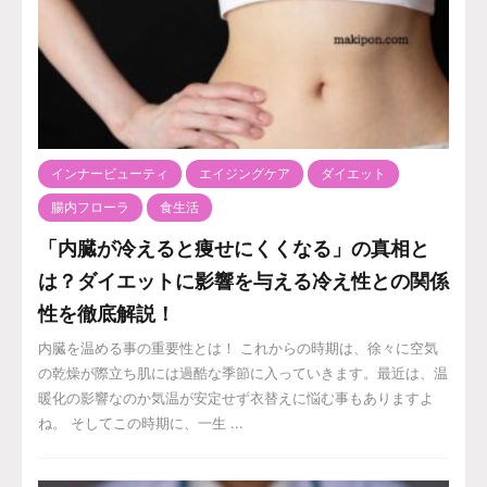
インナービューティ
エイジングケア
ダイエット
腸内フローラ
食生活
「内臓が冷えると痩せにくくなる」の真相と
は？ダイエットに影響を与える冷え性との関係
性を徹底解説！
内臓を温める事の重要性とは！ これからの時期は、徐々に空気
の乾燥が際立ち肌には過酷な季節に入っていきます。最近は、温
暖化の影響なのか気温が安定せず衣替えに悩む事もありますよ
ね。 そしてこの時期に、一生 ...