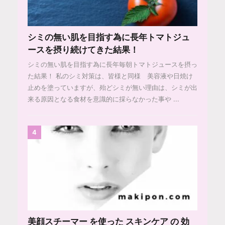
シミの無い肌を目指す為に長年トマトジュ
ースを摂り続けてきた結果！
シミの無い肌を目指す為に長年毎朝トマトジュースを摂っ
た結果！ 私のシミ対策は、皆様と同様 美容液や日焼け
止めを塗っていますが、殆どシミが無い理由は、シミが出
来る原因となる食材を意識的に採らなかった事や ...
4
美顔スチーマー を使った スキンケア の 効