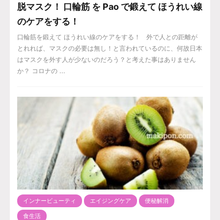
脱マスク！ 口輪筋 を Pao で鍛えて ほうれい線
のケアをする！
口輪筋を鍛えて ほうれい線のケアをする！ 外で人との距離が
とれれば、マスクの必要は無し！と言われているのに、何故日本
はマスクを外す人が少ないのだろう？と考えた事はありません
か？ コロナの ...
インナービューティ
エイジングケア
便秘解消
食生活