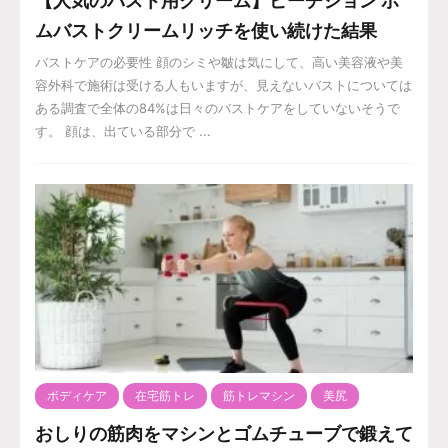
【人気のバスト用クリーム】ピーチジョン ボ
ムバストクリームリッチを使い続けた結果
バストケアの必要性 顔のシミや皺は気にして、高い美容液や美
容外科で施術は受ける人もいますが、見えないバストについては
ある調査で全体の84%は日々のバストケアをしていないそうで
す。 顔は、出ている部分で ...
ボディケア
在宅筋トレ
筋トレマシン
美尻
おしりの筋肉をマシンとゴムチューブで鍛えて