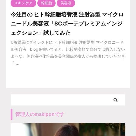
スキンケア
幹細胞
美容液
今注目の ヒト幹細胞培養液 注射器型 マイクロ
ニードル美容液「SCボーテプレミアムインジ
ェクション」試してみた
1.角質層にダイレクトに ヒト幹細胞液 注射器型 マイクロニード
ル美容液 blogを書いてると、比較的高額で自分では購入しない
ような、美容液や化粧品を美容関係の友人から提供していただき
「 ...
管理人のmakiponです