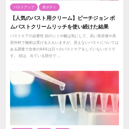
バストアップ
美ボディ
【人気のバスト用クリーム】ピーチジョン ボ
ムバストクリームリッチを使い続けた結果
バストケアの必要性 顔のシミや皺は気にして、高い美容液や美
容外科で施術は受ける人もいますが、見えないバストについては
ある調査で全体の84%は日々のバストケアをしていないそうで
す。 顔は、出ている部分で ...