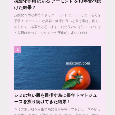
抗酸化作用 のある アーモンド を10年食べ続
けた結果？
抗酸化作用が期待できるアーモンドでシミ・しわ・老化を
予防！ アーモンドが美容・健康に良いと言う事は、良く
知られている事だと思います。だだ良いのは知っているけ
ど毎日は食べていない方々が圧倒的に多いのでは ...
3
シミの無い肌を目指す為に長年トマトジュ
ースを摂り続けてきた結果！
シミの無い肌を目指す為に長年毎朝トマトジュースを摂っ