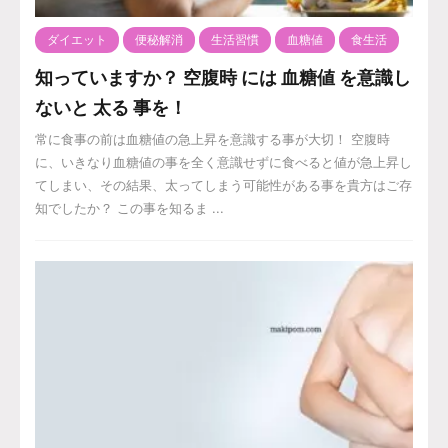
ダイエット
便秘解消
生活習慣
血糖値
食生活
知っていますか？ 空腹時 には 血糖値 を意識し
ないと 太る 事を！
常に食事の前は血糖値の急上昇を意識する事が大切！ 空腹時
に、いきなり血糖値の事を全く意識せずに食べると値が急上昇し
てしまい、その結果、太ってしまう可能性がある事を貴方はご存
知でしたか？ この事を知るま ...