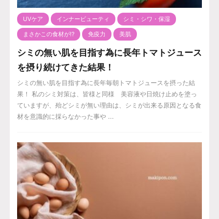
UVケア
インナービューティ
シミ・シワ・保湿
まさかこの食材が⁉️
免疫力
美肌
シミの無い肌を目指す為に長年トマトジュース
を摂り続けてきた結果！
シミの無い肌を目指す為に長年毎朝トマトジュースを摂った結
果！ 私のシミ対策は、皆様と同様 美容液や日焼け止めを塗っ
ていますが、殆どシミが無い理由は、シミが出来る原因となる食
材を意識的に採らなかった事や ...