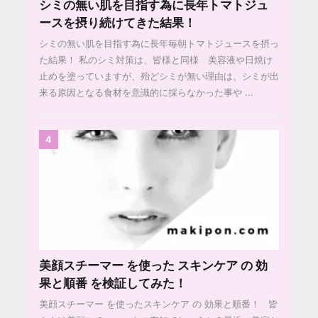
シミの無い肌を目指す為に長年トマトジュ
ースを摂り続けてきた結果！
シミの無い肌を目指す為に長年毎朝トマトジュースを摂っ
た結果！ 私のシミ対策は、皆様と同様 美容液や日焼け
止めを塗っていますが、殆どシミが無い理由は、シミが出
来る原因となる食材を意識的に採らなかった事や ...
4
美顔スチーマー を使った スキンケア の 効
果と順番 を検証してみた！
美顔スチーマー を使ったスキンケア の 効果と順番！ 皆