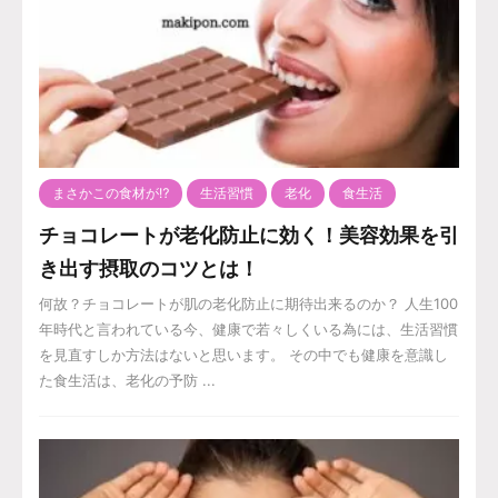
まさかこの食材が⁉️
生活習慣
老化
食生活
チョコレートが老化防止に効く！美容効果を引
き出す摂取のコツとは！
何故？チョコレートが肌の老化防止に期待出来るのか？ 人生100
年時代と言われている今、健康で若々しくいる為には、生活習慣
を見直すしか方法はないと思います。 その中でも健康を意識し
た食生活は、老化の予防 ...