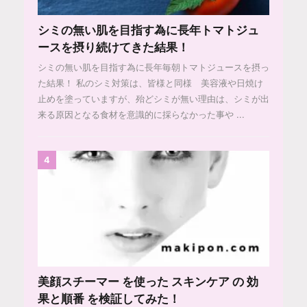
シミの無い肌を目指す為に長年トマトジュ
ースを摂り続けてきた結果！
シミの無い肌を目指す為に長年毎朝トマトジュースを摂っ
た結果！ 私のシミ対策は、皆様と同様 美容液や日焼け
止めを塗っていますが、殆どシミが無い理由は、シミが出
来る原因となる食材を意識的に採らなかった事や ...
4
美顔スチーマー を使った スキンケア の 効
果と順番 を検証してみた！