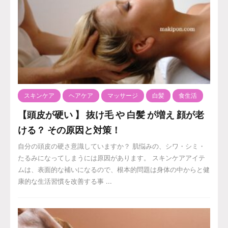
スキンケア
ヘアケア
マッサージ
白髪
食生活
【頭皮が硬い 】 抜け毛 や 白髪 が増え 顔が老
ける？ その原因と対策！
自分の頭皮の硬さ意識していますか？ 肌悩みの、シワ・シミ・
たるみになってしまうには原因があります。 スキンケアアイテ
ムは、表面的な補いになるので、根本的問題は身体の中からと健
康的な生活習慣を改善する事 ...