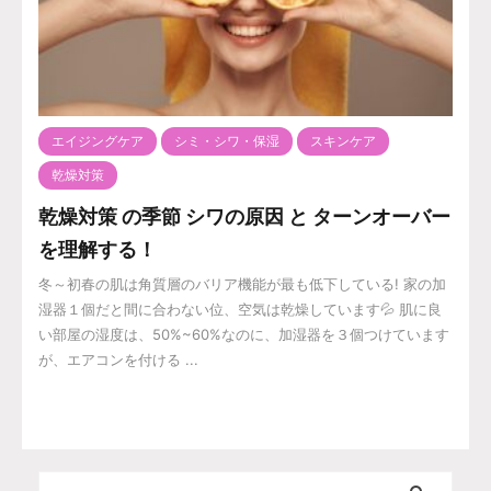
エイジングケア
シミ・シワ・保湿
スキンケア
乾燥対策
乾燥対策 の季節 シワの原因 と ターンオーバー
を理解する！
冬～初春の肌は角質層のバリア機能が最も低下している! 家の加
湿器１個だと間に合わない位、空気は乾燥しています💦 肌に良
い部屋の湿度は、50%~60%なのに、加湿器を３個つけています
が、エアコンを付ける ...